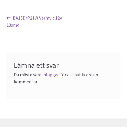
Föregående
BA15D/P21W Varmvit 12v
Inläggsnavigering
inlägg:
13smd
Lämna ett svar
Du måste vara
inloggad
för att publicera en
kommentar.