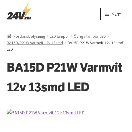
Hoppa
Hoppa
MENY
till
till
navigering
innehåll
EXPAND
Fordonsbelysning
UNDER
Fordonsbelysning
LED lampor
Övriga lampor LED
EXPAND
BA15D/P21W Varmvit 12v 13smd
BA15D P21W Varmvit 12v 13smd
El
LED
UNDER
EXPAND
Interiör
BA15D P21W Varmvit
UNDER
EXPAND
Exteriör
UNDER
12v 13smd LED
Varningsbil
Övriga produkter