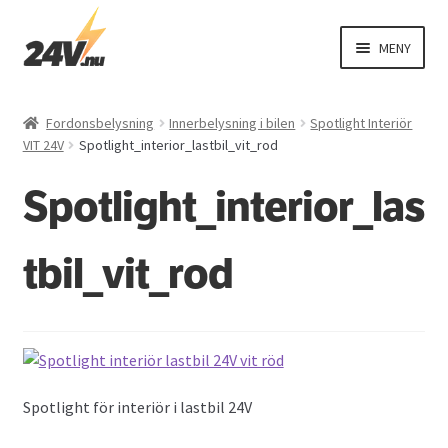
Hoppa
Hoppa
MENY
till
till
navigering
innehåll
EXPAND
Fordonsbelysning
UNDER
Fordonsbelysning
Innerbelysning i bilen
Spotlight Interiör
EXPAND
VIT 24V
Spotlight_interior_lastbil_vit_rod
El
UNDER
Spotlight_interior_las
EXPAND
Interiör
UNDER
EXPAND
Exteriör
tbil_vit_rod
UNDER
Varningsbil
Övriga produkter
Spotlight för interiör i lastbil 24V