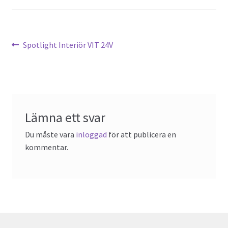
Föregående
Spotlight Interiör VIT 24V
Inläggsnavigering
inlägg:
Lämna ett svar
Du måste vara
inloggad
för att publicera en
kommentar.