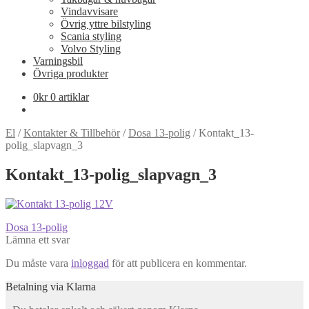
Vindavvisare
Övrig yttre bilstyling
Scania styling
Volvo Styling
Varningsbil
Övriga produkter
0
kr
0 artiklar
El
/
Kontakter & Tillbehör
/
Dosa 13-polig
/
Kontakt_13-
polig_slapvagn_3
Kontakt_13-polig_slapvagn_3
Inläggsnavigering
Föregående
Dosa 13-polig
inlägg:
Lämna ett svar
Du måste vara
inloggad
för att publicera en kommentar.
Betalning via Klarna