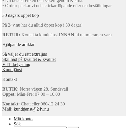
• Du betalar enkelt och säkert genom Klarna.
• Ordrar packar vi och skickar löpande efter era beställningar.
30 dagars öppet köp
På 24v.nu har du alltid öppet köp i 30 dagar!
RETUR:
Kontakta kundtjänst
INNAN
ni returnerar en vara
Hjälpande artiklar
Så väljer du rätt extraljus
Skillnad på kvalitet & kvalitet
VTL-belysning
Kundtjänst
Kontakt
BUTIK:
Norra vägen 28, Sundsvall
Öppet:
Mån-Fre: 07.00 – 16.00
Kontakt:
Chatt eller 060-12 24 30
Mail:
kundtjanst@24v.nu
Mitt konto
Sök