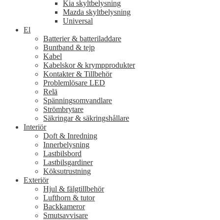
Kia skyltbelysning
Mazda skyltbelysning
Universal
El
Batterier & batteriladdare
Buntband & tejp
Kabel
Kabelskor & krympprodukter
Kontakter & Tillbehör
Problemlösare LED
Relä
Spänningsomvandlare
Strömbrytare
Säkringar & säkringshållare
Interiör
Doft & Inredning
Innerbelysning
Lastbilsbord
Lastbilsgardiner
Köksutrustning
Exteriör
Hjul & fälgtillbehör
Lufthorn & tutor
Backkameror
Smutsavvisare