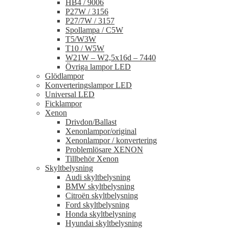
HB4 / 9006
P27W / 3156
P27/7W / 3157
Spollampa / C5W
T5/W3W
T10 / W5W
W21W – W2,5x16d – 7440
Övriga lampor LED
Glödlampor
Konverteringslampor LED
Universal LED
Ficklampor
Xenon
Drivdon/Ballast
Xenonlampor/original
Xenonlampor / konvertering
Problemlösare XENON
Tillbehör Xenon
Skyltbelysning
Audi skyltbelysning
BMW skyltbelysning
Citroën skyltbelysning
Ford skyltbelysning
Honda skyltbelysning
Hyundai skyltbelysning