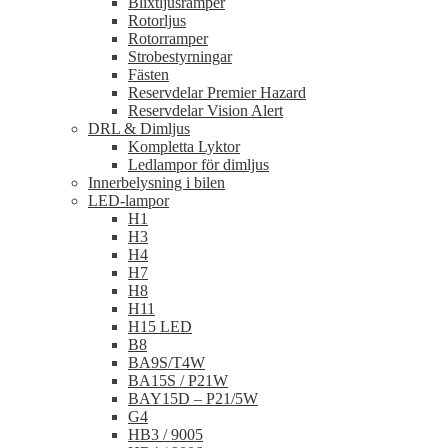
Blixtljusramper
Rotorljus
Rotorramper
Strobestyrningar
Fästen
Reservdelar Premier Hazard
Reservdelar Vision Alert
DRL & Dimljus
Kompletta Lyktor
Ledlampor för dimljus
Innerbelysning i bilen
LED-lampor
H1
H3
H4
H7
H8
H11
H15 LED
B8
BA9S/T4W
BA15S / P21W
BAY15D – P21/5W
G4
HB3 / 9005