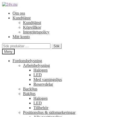
Hoppa
Hoppa
till
till
Om oss
navigering
innehåll
Kundtjänst
Kundtjänst
Köpvillkor
Integritetspolicy
Mitt konto
Sök
Sök
efter:
Meny
Fordonsbelysning
Arbetsbelysning
Halogen
LED
Med varningsljus
Reservdelar
Backljus
Bakljus
Halogen
LED
Tillbehör
Positionsljus & sidomarkeringar