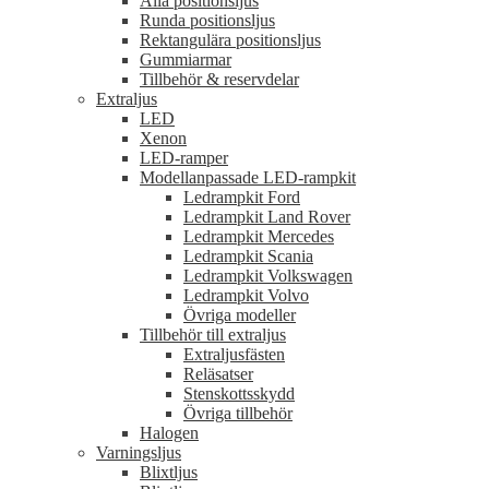
Alla positionsljus
Runda positionsljus
Rektangulära positionsljus
Gummiarmar
Tillbehör & reservdelar
Extraljus
LED
Xenon
LED-ramper
Modellanpassade LED-rampkit
Ledrampkit Ford
Ledrampkit Land Rover
Ledrampkit Mercedes
Ledrampkit Scania
Ledrampkit Volkswagen
Ledrampkit Volvo
Övriga modeller
Tillbehör till extraljus
Extraljusfästen
Reläsatser
Stenskottsskydd
Övriga tillbehör
Halogen
Varningsljus
Blixtljus