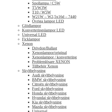
Spollampa / C5W
T5/W3W
T10 / W5W
W21W – W2,5x16d – 7440
Övriga lampor LED
Glödlampor
Konverteringslampor LED
Universal LED
Ficklampor
Xenon
Drivdon/Ballast
Xenonlampor/original
Xenonlampor / konvertering
Problemlösare XENON
Tillbehör Xenon
Skyltbelysning
Audi skyltbelysning
BMW skyltbelysning
Citroën skyltbelysning
Ford skyltbelysning
Honda skyltbelysning
Hyundai skyltbelysning
Kia skyltbelysning
Mazda skyltbelysning
Universal