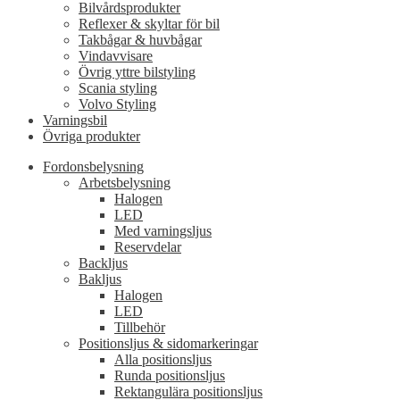
Bilvårdsprodukter
Reflexer & skyltar för bil
Takbågar & huvbågar
Vindavvisare
Övrig yttre bilstyling
Scania styling
Volvo Styling
Varningsbil
Övriga produkter
Fordonsbelysning
Arbetsbelysning
Halogen
LED
Med varningsljus
Reservdelar
Backljus
Bakljus
Halogen
LED
Tillbehör
Positionsljus & sidomarkeringar
Alla positionsljus
Runda positionsljus
Rektangulära positionsljus