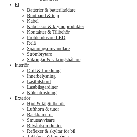
El
Batterier & batteriladdare
Buntband & tejp
Kabel
Kabelskor & krympprodukter
Kontakter & Tillbehör
Problemlösare LED
Relä
Spänningsomvandlare
Strömbrytare
Säkringar & säkringshållare
Interiör
Doft & Inredning
Innerbelysning
Lastbilsbord
Lastbilsgardiner
Köksutrustning
Exteriör
Hjul & fälgtillbehör
Lufthorn & tutor
Backkameror
Smutsavvisare
Bilvårdsprodukter
Reflexer & skyltar för bil
Takbågar & huvbågar