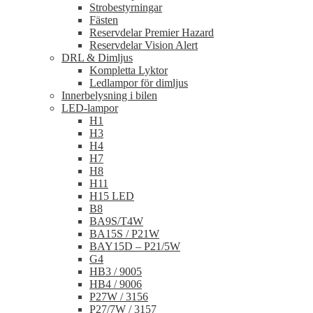
Strobestyrningar
Fästen
Reservdelar Premier Hazard
Reservdelar Vision Alert
DRL & Dimljus
Kompletta Lyktor
Ledlampor för dimljus
Innerbelysning i bilen
LED-lampor
H1
H3
H4
H7
H8
H11
H15 LED
B8
BA9S/T4W
BA15S / P21W
BAY15D – P21/5W
G4
HB3 / 9005
HB4 / 9006
P27W / 3156
P27/7W / 3157