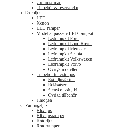
Gummiarmar
Tillbehör & reservdelar
Extraljus
LED
Xenon
LED-ramper
Modellanpassade LED-rampkit
Ledrampkit Ford
Ledrampkit Land Rover
Ledrampkit Mercedes
Ledrampkit Scania
Ledrampkit Volkswagen
Ledrampkit Volvo
Övriga modeller
Tillbehör till extraljus
Extraljusfästen
Reläsatser
Stenskottsskydd
Övriga tillbehör
Halogen
Varningsljus
Blixtljus
Blixtljusramper
Rotorljus
Rotorramper