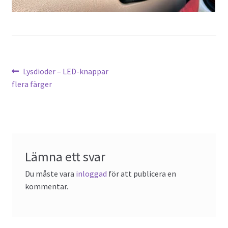
Föregående
Lysdioder – LED-knappar
Inläggsnavigering
inlägg:
flera färger
Lämna ett svar
Du måste vara
inloggad
för att publicera en
kommentar.