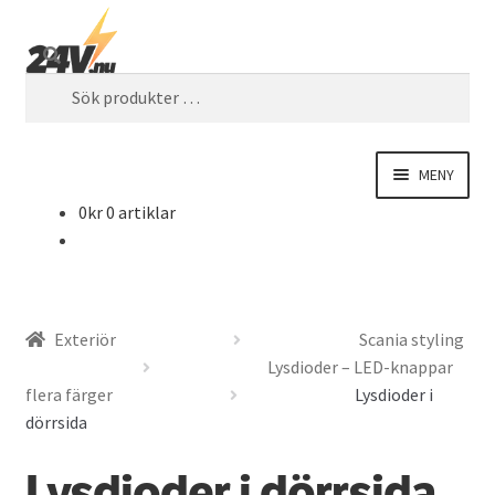
Hoppa
Hoppa
SÖK
till
till
Sök
navigering
innehåll
efter:
MENY
0
kr
0 artiklar
EXPAND
Fordonsbelysning
UNDER
EXPAND
El
UNDER
EXPAND
Exteriör
Scania styling
Interiör
UNDER
Lysdioder – LED-knappar
flera färger
Lysdioder i
EXPAND
Exteriör
dörrsida
UNDER
Varningsbil
Lysdioder i dörrsida