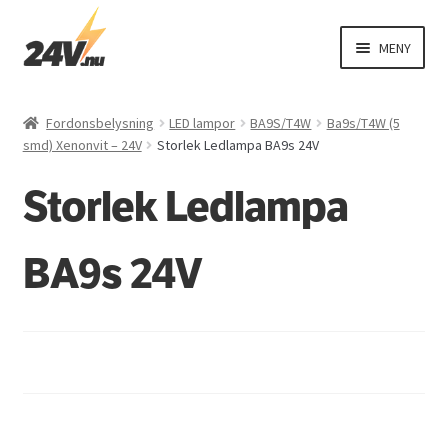
Hoppa
Hoppa
MENY
till
till
navigering
innehåll
EXPAND
Fordonsbelysning
UNDER
Fordonsbelysning
LED lampor
BA9S/T4W
Ba9s/T4W (5
EXPAND
smd) Xenonvit – 24V
Storlek Ledlampa BA9s 24V
El
UNDER
Storlek Ledlampa
EXPAND
Interiör
UNDER
EXPAND
Exteriör
BA9s 24V
UNDER
Varningsbil
Övriga produkter