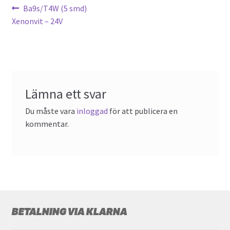
Föregående
Ba9s/T4W (5 smd)
Inläggsnavigering
inlägg:
Xenonvit – 24V
Lämna ett svar
Du måste vara
inloggad
för att publicera en
kommentar.
BETALNING VIA KLARNA