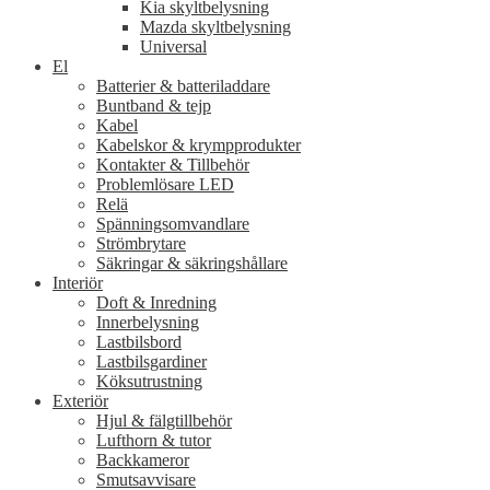
Kia skyltbelysning
Mazda skyltbelysning
Universal
El
Batterier & batteriladdare
Buntband & tejp
Kabel
Kabelskor & krympprodukter
Kontakter & Tillbehör
Problemlösare LED
Relä
Spänningsomvandlare
Strömbrytare
Säkringar & säkringshållare
Interiör
Doft & Inredning
Innerbelysning
Lastbilsbord
Lastbilsgardiner
Köksutrustning
Exteriör
Hjul & fälgtillbehör
Lufthorn & tutor
Backkameror
Smutsavvisare