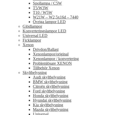
Spollampa / C5W
T5/W3W
T10 / W5W
W21W – W2,5x16d – 7440
Övriga lampor LED
Glödlampor
Konverteringslampor LED
Universal LED
Ficklampor
Xenon
Drivdon/Ballast
Xenonlampor/original
Xenonlampor / konvertering
Problemlösare XENON
Tillbehör Xenon
Skyltbelysning
Audi skyltbelysning
BMW skyltbelysning
Citroën skyltbelysning
Ford skyltbelysning
Honda skyltbelysning
Hyundai skyltbelysning
Kia skyltbelysning
Mazda skyltbelysning
Universal