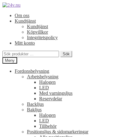
Hoppa
Hoppa
till
till
Om oss
navigering
innehåll
Kundtjänst
Kundtjänst
Köpvillkor
Integritetspolicy
Mitt konto
Sök
Sök
efter:
Meny
Fordonsbelysning
Arbetsbelysning
Halogen
LED
Med varningsljus
Reservdelar
Backljus
Bakljus
Halogen
LED
Tillbehör
Positionsljus & sidomarkeringar