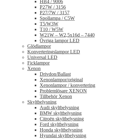
HB4 / 9006
P27W / 3156
P27/7W / 3157
Spollampa / C5W
T5/W3W
T10 / W5W
W21W – W2,5x16d – 7440
Övriga lampor LED
Glödlampor
Konverteringslampor LED
Universal LED
Ficklampor
Xenon
Drivdon/Ballast
Xenonlampor/original
Xenonlampor / konvertering
Problemlösare XENON
Tillbehör Xenon
Skyltbelysning
Audi skyltbelysning
BMW skyltbelysning
Citroën skyltbelysning
Ford skyltbelysning
Honda skyltbelysning
Hyundai skyltbelysning