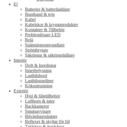
El
Batterier & batteriladdare
Buntband & tejp
Kabel
Kabelskor & krympprodukter
Kontakter & Tillbehör
Problemlösare LED
Relä
Spänningsomvandlare
Strömbrytare
Säkringar & säkringshållare
Interiör
Doft & Inredning
Innerbelysning
Lastbilsbord
Lastbilsgardiner
Köksutrustning
Exteriör
Hjul & fälgtillbehör
Lufthorn & tutor
Backkameror
Smutsavvisare
Bilvårdsprodukter
Reflexer & skyltar för bil
Takbågar & huvbågar