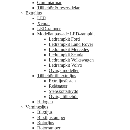
Gummiarmar
Tillbehör & reservdelar
Extraljus
LED
Xenon
LED-ramper
Modellanpassade LED-rampkit
Ledrampkit Ford
Ledrampkit Land Rover
Ledrampkit Mercedes
Ledrampkit Scania
Ledrampkit Volkswagen
Ledrampkit Volvo
Övriga modeller
Tillbehör till extraljus
Extraljusfästen
Reläsatser
Stenskottsskydd
Övriga tillbehör
Halogen
Varningsljus
Blixtljus
Blixtljusramper
Rotorljus
Rotorramper