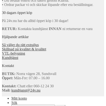
• Du betalar enkelt och säkert genom Klarna.
• Ordrar packar vi och skickar löpande efter era beställningar.
30 dagars öppet köp
På 24v.nu har du alltid öppet köp i 30 dagar!
RETUR:
Kontakta kundtjänst
INNAN
ni returnerar en vara
Hjälpande artiklar
Så väljer du rätt extraljus
Skillnad på kvalitet & kvalitet
VTL-belysning
Kundtjänst
Kontakt
BUTIK:
Norra vägen 28, Sundsvall
Öppet:
Mån-Fre: 07.00 – 16.00
Kontakt:
Chatt eller 060-12 24 30
Mail:
kundtjanst@24v.nu
Mitt konto
Sök