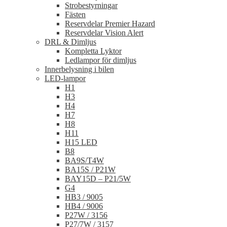
Strobestyrningar
Fästen
Reservdelar Premier Hazard
Reservdelar Vision Alert
DRL & Dimljus
Kompletta Lyktor
Ledlampor för dimljus
Innerbelysning i bilen
LED-lampor
H1
H3
H4
H7
H8
H11
H15 LED
B8
BA9S/T4W
BA15S / P21W
BAY15D – P21/5W
G4
HB3 / 9005
HB4 / 9006
P27W / 3156
P27/7W / 3157