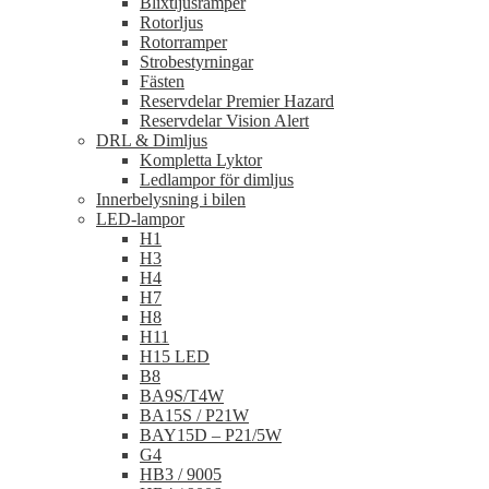
Blixtljusramper
Rotorljus
Rotorramper
Strobestyrningar
Fästen
Reservdelar Premier Hazard
Reservdelar Vision Alert
DRL & Dimljus
Kompletta Lyktor
Ledlampor för dimljus
Innerbelysning i bilen
LED-lampor
H1
H3
H4
H7
H8
H11
H15 LED
B8
BA9S/T4W
BA15S / P21W
BAY15D – P21/5W
G4
HB3 / 9005