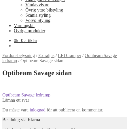
Vindavvisare
Övrig yttre bilstyling
Scania styling
Volvo Styling
Varningsbil
Övriga produkter
0
kr
0 artiklar
Fordonsbelysning
/
Extraljus
/
LED-ramper
/
Optibeam Savage
ledramp
/
Optibeam Savage sidan
Optibeam Savage sidan
Inläggsnavigering
Föregående
Optibeam Savage ledramp
inlägg:
Lämna ett svar
Du måste vara
inloggad
för att publicera en kommentar.
Betalning via Klarna