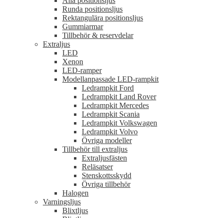
Alla positionsljus
Runda positionsljus
Rektangulära positionsljus
Gummiarmar
Tillbehör & reservdelar
Extraljus
LED
Xenon
LED-ramper
Modellanpassade LED-rampkit
Ledrampkit Ford
Ledrampkit Land Rover
Ledrampkit Mercedes
Ledrampkit Scania
Ledrampkit Volkswagen
Ledrampkit Volvo
Övriga modeller
Tillbehör till extraljus
Extraljusfästen
Reläsatser
Stenskottsskydd
Övriga tillbehör
Halogen
Varningsljus
Blixtljus