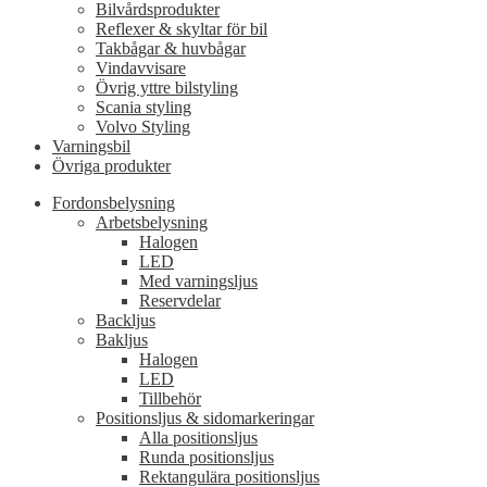
Bilvårdsprodukter
Reflexer & skyltar för bil
Takbågar & huvbågar
Vindavvisare
Övrig yttre bilstyling
Scania styling
Volvo Styling
Varningsbil
Övriga produkter
Fordonsbelysning
Arbetsbelysning
Halogen
LED
Med varningsljus
Reservdelar
Backljus
Bakljus
Halogen
LED
Tillbehör
Positionsljus & sidomarkeringar
Alla positionsljus
Runda positionsljus
Rektangulära positionsljus