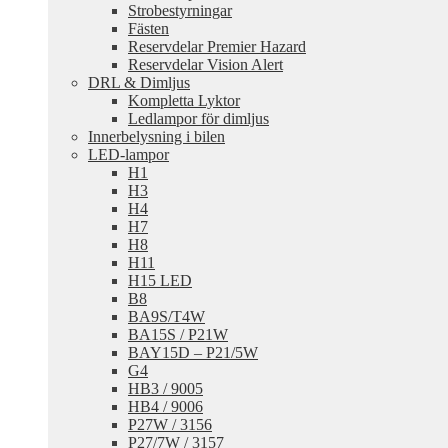
Strobestyrningar
Fästen
Reservdelar Premier Hazard
Reservdelar Vision Alert
DRL & Dimljus
Kompletta Lyktor
Ledlampor för dimljus
Innerbelysning i bilen
LED-lampor
H1
H3
H4
H7
H8
H11
H15 LED
B8
BA9S/T4W
BA15S / P21W
BAY15D – P21/5W
G4
HB3 / 9005
HB4 / 9006
P27W / 3156
P27/7W / 3157