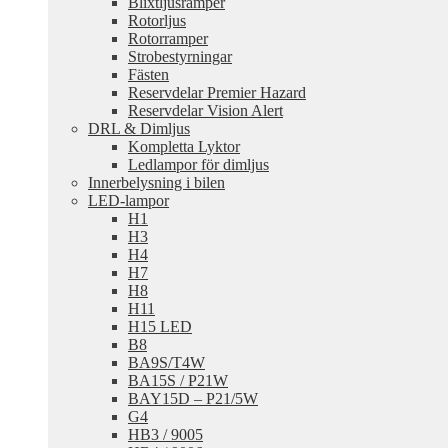
Blixtljusramper
Rotorljus
Rotorramper
Strobestyrningar
Fästen
Reservdelar Premier Hazard
Reservdelar Vision Alert
DRL & Dimljus
Kompletta Lyktor
Ledlampor för dimljus
Innerbelysning i bilen
LED-lampor
H1
H3
H4
H7
H8
H11
H15 LED
B8
BA9S/T4W
BA15S / P21W
BAY15D – P21/5W
G4
HB3 / 9005