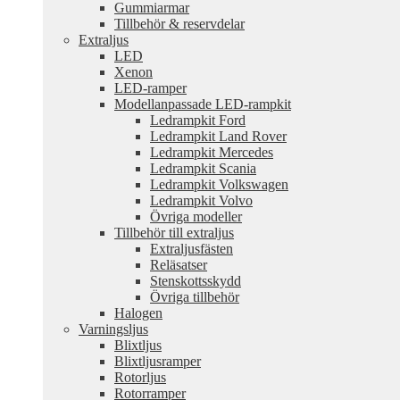
Gummiarmar
Tillbehör & reservdelar
Extraljus
LED
Xenon
LED-ramper
Modellanpassade LED-rampkit
Ledrampkit Ford
Ledrampkit Land Rover
Ledrampkit Mercedes
Ledrampkit Scania
Ledrampkit Volkswagen
Ledrampkit Volvo
Övriga modeller
Tillbehör till extraljus
Extraljusfästen
Reläsatser
Stenskottsskydd
Övriga tillbehör
Halogen
Varningsljus
Blixtljus
Blixtljusramper
Rotorljus
Rotorramper