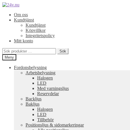
Hoppa
Hoppa
till
till
Om oss
navigering
innehåll
Kundtjänst
Kundtjänst
Köpvillkor
Integritetspolicy
Mitt konto
Sök
Sök
efter:
Meny
Fordonsbelysning
Arbetsbelysning
Halogen
LED
Med varningsljus
Reservdelar
Backljus
Bakljus
Halogen
LED
Tillbehör
Positionsljus & sidomarkeringar