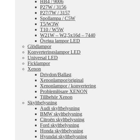
HB4 / 9006
P27W / 3156
P27/7W / 3157
Spollampa / C5W
T5/W3W
T10 / W5W
W21W – W2,5x16d – 7440
Övriga lampor LED
Glödlampor
Konverteringslampor LED
Universal LED
Ficklampor
Xenon
Drivdon/Ballast
Xenonlampor/original
Xenonlampor / konvertering
Problemlösare XENON
Tillbehör Xenon
Skyltbelysning
Audi skyltbelysning
BMW skyltbelysning
Citroën skyltbelysning
Ford skyltbelysning
Honda skyltbelysning
Hyundai skyltbelysning