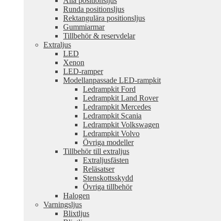
Alla positionsljus
Runda positionsljus
Rektangulära positionsljus
Gummiarmar
Tillbehör & reservdelar
Extraljus
LED
Xenon
LED-ramper
Modellanpassade LED-rampkit
Ledrampkit Ford
Ledrampkit Land Rover
Ledrampkit Mercedes
Ledrampkit Scania
Ledrampkit Volkswagen
Ledrampkit Volvo
Övriga modeller
Tillbehör till extraljus
Extraljusfästen
Reläsatser
Stenskottsskydd
Övriga tillbehör
Halogen
Varningsljus
Blixtljus