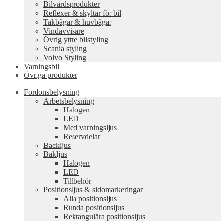
Bilvårdsprodukter
Reflexer & skyltar för bil
Takbågar & huvbågar
Vindavvisare
Övrig yttre bilstyling
Scania styling
Volvo Styling
Varningsbil
Övriga produkter
Fordonsbelysning
Arbetsbelysning
Halogen
LED
Med varningsljus
Reservdelar
Backljus
Bakljus
Halogen
LED
Tillbehör
Positionsljus & sidomarkeringar
Alla positionsljus
Runda positionsljus
Rektangulära positionsljus