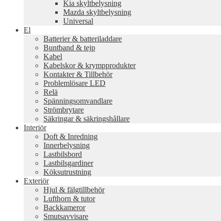
Kia skyltbelysning
Mazda skyltbelysning
Universal
El
Batterier & batteriladdare
Buntband & tejp
Kabel
Kabelskor & krympprodukter
Kontakter & Tillbehör
Problemlösare LED
Relä
Spänningsomvandlare
Strömbrytare
Säkringar & säkringshållare
Interiör
Doft & Inredning
Innerbelysning
Lastbilsbord
Lastbilsgardiner
Köksutrustning
Exteriör
Hjul & fälgtillbehör
Lufthorn & tutor
Backkameror
Smutsavvisare