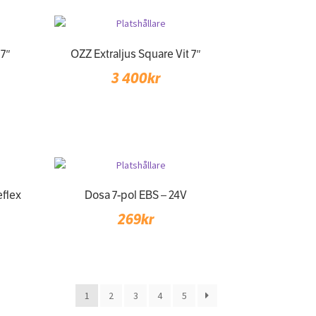
 7″
OZZ Extraljus Square Vit 7″
3 400
kr
eflex
Dosa 7-pol EBS – 24V
269
kr
1
2
3
4
5