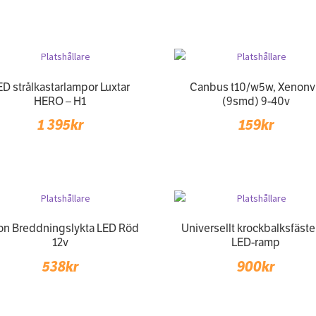
ED strålkastarlampor Luxtar
Canbus t10/w5w, Xenonv
HERO – H1
(9smd) 9-40v
1 395
kr
159
kr
on Breddningslykta LED Röd
Universellt krockbalksfäste
12v
LED-ramp
538
kr
900
kr