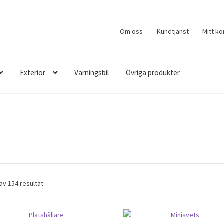
Om oss
Kundtjänst
Mitt ko
Exteriör
Varningsbil
Övriga produkter
Sorted
av 154 resultat
by
popularity