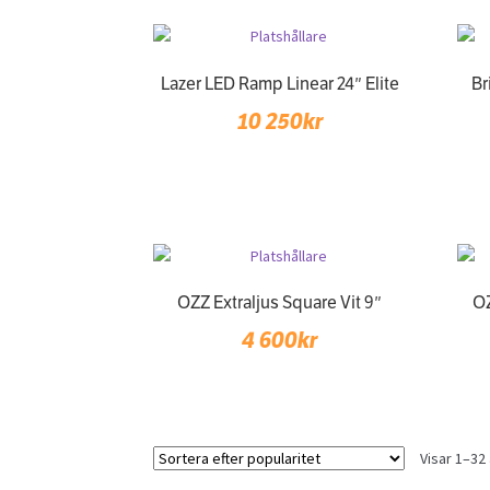
Lazer LED Ramp Linear 24″ Elite
Br
10 250
kr
OZZ Extraljus Square Vit 9″
OZ
4 600
kr
Visar 1–32 