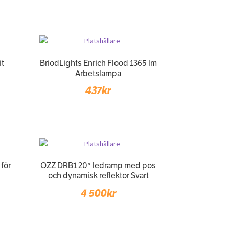
it
BriodLights Enrich Flood 1365 lm
Arbetslampa
437
kr
 för
OZZ DRB1 20″ ledramp med pos
och dynamisk reflektor Svart
4 500
kr