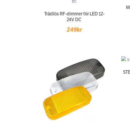
M
Trådlös RF-dimmer för LED 12-
24V DC
249
kr
STE