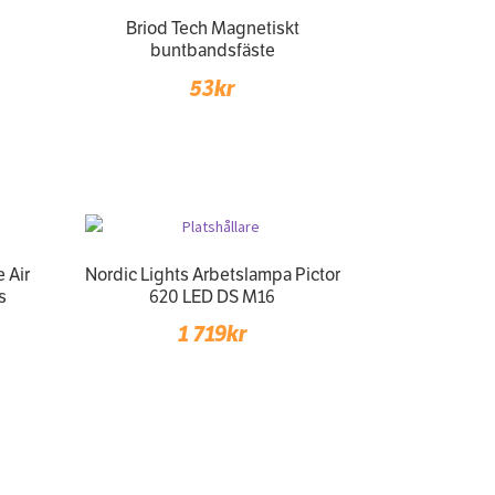
Briod Tech Magnetiskt
buntbandsfäste
53
kr
 Air
Nordic Lights Arbetslampa Pictor
s
620 LED DS M16
1 719
kr