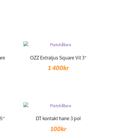
are
OZZ Extraljus Square Vit 3″
1 400
kr
 5″
DT kontakt hane 3 pol
100
kr