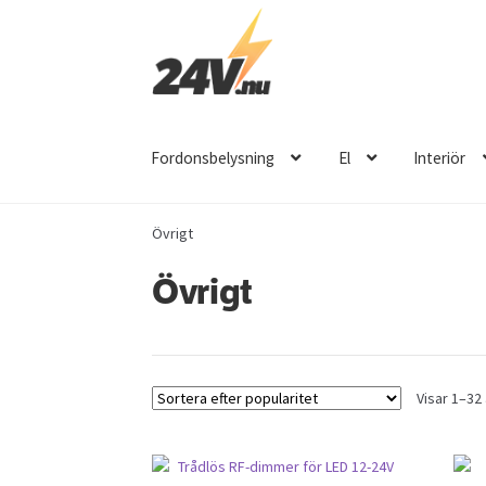
Hoppa
Hoppa
till
till
navigering
innehåll
Fordonsbelysning
El
Interiör
Övrigt
Övrigt
Visar 1–32 