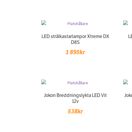
LED strålkastarlampor Xtreme DX
L
D8S
1 895
kr
Jokon Breddningslykta LED Vit
Jok
12v
538
kr