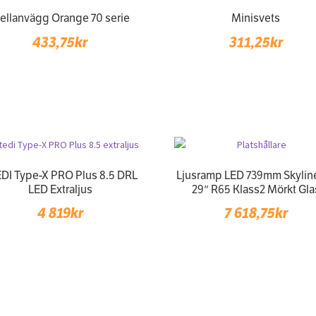
ellanvägg Orange 70 serie
Minisvets
433,75
kr
311,25
kr
DI Type-X PRO Plus 8.5 DRL
Ljusramp LED 739mm Skyline
LED Extraljus
29″ R65 Klass2 Mörkt Gla
4 819
kr
7 618,75
kr