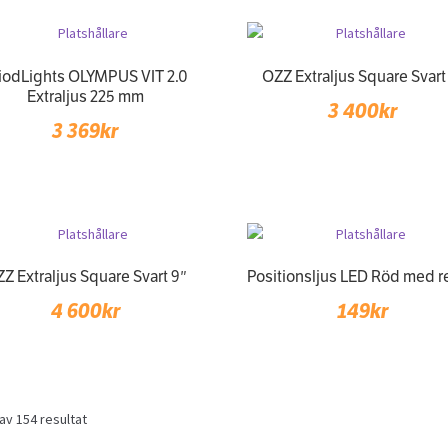
iodLights OLYMPUS VIT 2.0
OZZ Extraljus Square Svart
Extraljus 225 mm
3 400
kr
3 369
kr
Z Extraljus Square Svart 9″
Positionsljus LED Röd med r
4 600
kr
149
kr
Sorted
av 154 resultat
by