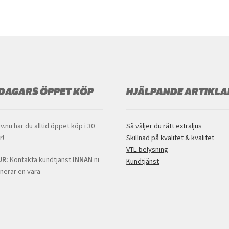
popularity
 DAGARS ÖPPET KÖP
HJÄLPANDE ARTIKLA
v.nu har du alltid öppet köp i 30
Så väljer du rätt extraljus
r!
Skillnad på kvalitet & kvalitet
VTL-belysning
UR:
Kontakta kundtjänst
INNAN
ni
Kundtjänst
nerar en vara