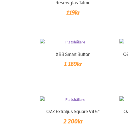
Reservglas Talmu
119
kr
XBB Smart Button
OZ
1 169
kr
OZZ Extraljus Square Vit 5″
OZ
2 200
kr