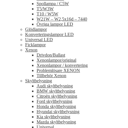
Spollampa / C5W
T5/W3W
T10 / W5W
W21W – W2,5x16d – 7440
Övriga lampor LED
Glödlampor
Konverteringslampor LED
Universal LED
Ficklampor
Xenon
Drivdon/Ballast
Xenonlampor/original
Xenonlampor / konvertering
Problemlösare XENON
Tillbehör Xenon
Skyltbelysning
Audi skyltbelysning
BMW skyltbelysning
Citroën skyltbelysning
Ford skyltbelysning
Honda skyltbelysning
Hyundai skyltbelysning
Kia skyltbelysning
Mazda skyltbelysning
Universal