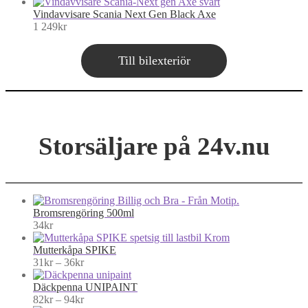
Vindavvisare Scania Next Gen Black Axe
1 249
kr
Till bilexteriör
Storsäljare på 24v.nu
Bromsrengöring 500ml
34
kr
Mutterkåpa SPIKE
Price
31
kr
–
36
kr
range:
31kr
Däckpenna UNIPAINT
through
Price
82
kr
–
94
kr