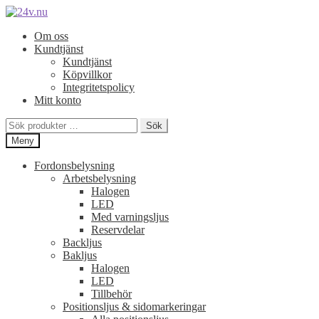
Hoppa
Hoppa
till
till
Om oss
navigering
innehåll
Kundtjänst
Kundtjänst
Köpvillkor
Integritetspolicy
Mitt konto
Sök
Sök
efter:
Meny
Fordonsbelysning
Arbetsbelysning
Halogen
LED
Med varningsljus
Reservdelar
Backljus
Bakljus
Halogen
LED
Tillbehör
Positionsljus & sidomarkeringar