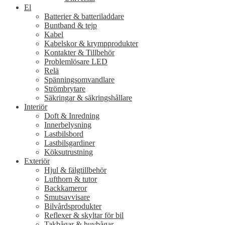
El
Batterier & batteriladdare
Buntband & tejp
Kabel
Kabelskor & krympprodukter
Kontakter & Tillbehör
Problemlösare LED
Relä
Spänningsomvandlare
Strömbrytare
Säkringar & säkringshållare
Interiör
Doft & Inredning
Innerbelysning
Lastbilsbord
Lastbilsgardiner
Köksutrustning
Exteriör
Hjul & fälgtillbehör
Lufthorn & tutor
Backkameror
Smutsavvisare
Bilvårdsprodukter
Reflexer & skyltar för bil
Takbågar & huvbågar