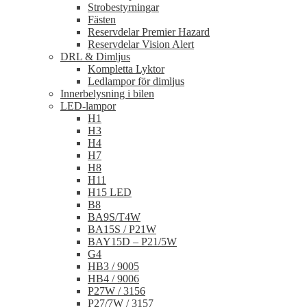
Strobestyrningar
Fästen
Reservdelar Premier Hazard
Reservdelar Vision Alert
DRL & Dimljus
Kompletta Lyktor
Ledlampor för dimljus
Innerbelysning i bilen
LED-lampor
H1
H3
H4
H7
H8
H11
H15 LED
B8
BA9S/T4W
BA15S / P21W
BAY15D – P21/5W
G4
HB3 / 9005
HB4 / 9006
P27W / 3156
P27/7W / 3157