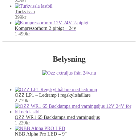
through
399kr
249
kr
429kr
Turkvissla
399
kr
Kompressorhorn 2-pipigt – 24v
1 499
kr
Belysning
OZZ LP1 – Ledramp i regskyltshållare
2 779
kr
OZZ WR1 65 Backlampa med varningsljus
1 229
kr
NBB Alpha Pro LED – 9″