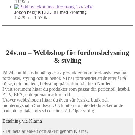
4 995
kr
Jokon bakljus LED 3i1 med kromring
Price
1 429
kr
–
1 539
kr
range:
1
429kr
through
1
539kr
24v.nu – Webbshop för fordonsbelysning
& styling
På 24v.nu hittar du mängder av produkter inom fordonsbelysning,
fordonsel, styling och tillbehör. Vi har förtroendet att år efter år få
förse, och montera, belysning på fordon från hela Norden.
I vårt sortiment hittar du produkter som passar din personbil, lastbil,
ATV, EPA, entreprenadmaskin m.fl.
Utöver webbshopen hittar du även vår fysiska butik och
monteringshall i Sundsvall. Och hittar du inte det du söker är det
bara att kontakta oss via chatten så hjälper vi dig!
Betalning via Klarna
• Du betalar enkelt och säkert genom Klarna.