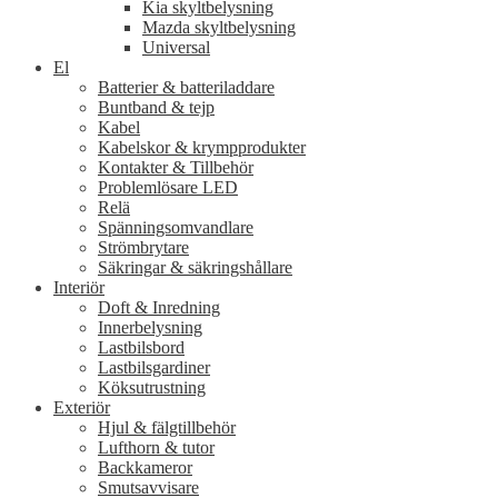
Kia skyltbelysning
Mazda skyltbelysning
Universal
El
Batterier & batteriladdare
Buntband & tejp
Kabel
Kabelskor & krympprodukter
Kontakter & Tillbehör
Problemlösare LED
Relä
Spänningsomvandlare
Strömbrytare
Säkringar & säkringshållare
Interiör
Doft & Inredning
Innerbelysning
Lastbilsbord
Lastbilsgardiner
Köksutrustning
Exteriör
Hjul & fälgtillbehör
Lufthorn & tutor
Backkameror
Smutsavvisare