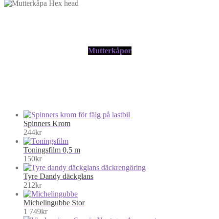
Mutterkåpor
Spinners Krom
244
kr
Toningsfilm 0,5 m
150
kr
Tyre Dandy däckglans
212
kr
Michelingubbe Stor
1 749
kr