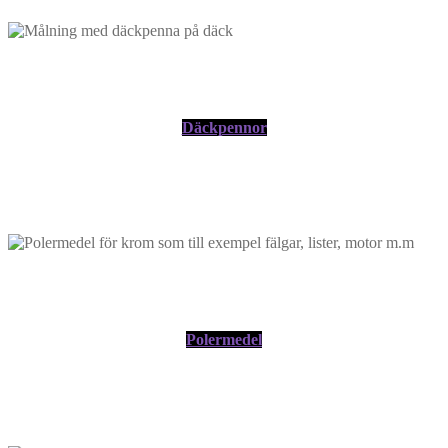
Däckpennor
Polermedel