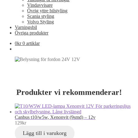
Vindavvisare
Övrig yttre bilstyling
Scania styling
Volvo Styling
Varningsbil
Övriga produkter
0
kr
0 artiklar
Produkter vi rekommenderar!
Canbus t10/w5w, Xenonvit (9smd) – 12v
129
kr
Lägg till i varukorg