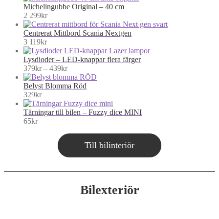
Michelingubbe Original – 40 cm
2 299
kr
Centrerat Mittbord Scania Nextgen
3 119
kr
Lysdioder – LED-knappar flera färger
Price
379
kr
–
439
kr
range:
379kr
Belyst Blomma Röd
through
329
kr
439kr
Tärningar till bilen – Fuzzy dice MINI
65
kr
Till bilinteriör
Bilexteriör