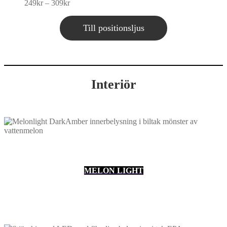
Price
249
kr
–
309
kr
range:
249kr
Till positionsljus
through
309kr
Interiör
MELON LIGHT