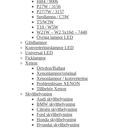
HB4 / 9006
P27W / 3156
P27/7W / 3157
Spollampa / C5W
T5/W3W
T10 / W5W
W21W – W2,5x16d – 7440
Övriga lampor LED
Glödlampor
Konverteringslampor LED
Universal LED
Ficklampor
Xenon
Drivdon/Ballast
Xenonlampor/original
Xenonlampor / konvertering
Problemlösare XENON
Tillbehör Xenon
Skyltbelysning
Audi skyltbelysning
BMW skyltbelysning
Citroën skyltbelysning
Ford skyltbelysning
Honda skyltbelysning
Hyundai skyltbelysning