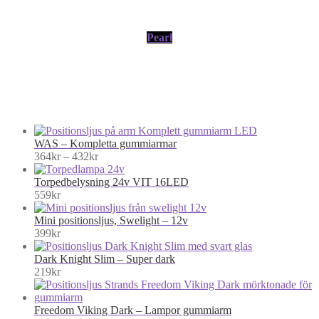
Pearl
WAS – Kompletta gummiarmar
Price
364
kr
–
432
kr
range:
364kr
Torpedbelysning 24v VIT 16LED
through
559
kr
432kr
Mini positionsljus, Swelight – 12v
399
kr
Dark Knight Slim – Super dark
219
kr
Freedom Viking Dark – Lampor gummiarm