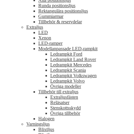
Alla positionsljus
Runda positionsljus
Rektangulära positionsljus
Gummiarmar
Tillbehör & reservdelar
Extraljus
LED
Xenon
LED-ramper
Modellanpassade LED-rampkit
Ledrampkit Ford
Ledrampkit Land Rover
Ledrampkit Mercedes
Ledrampkit Scania
Ledrampkit Volkswagen
Ledrampkit Volvo
Övriga modeller
Tillbehör till extraljus
Extraljusfästen
Reläsatser
Stenskottsskydd
Övriga tillbehör
Halogen
Varningsljus
Blixtljus