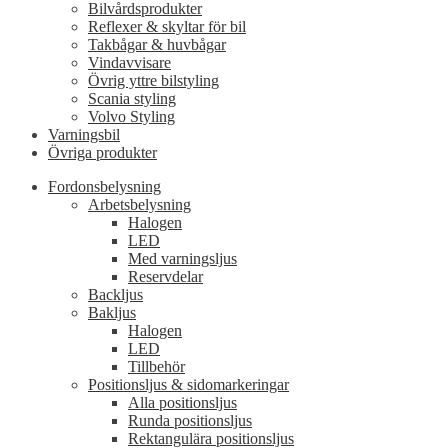
Bilvårdsprodukter
Reflexer & skyltar för bil
Takbågar & huvbågar
Vindavvisare
Övrig yttre bilstyling
Scania styling
Volvo Styling
Varningsbil
Övriga produkter
Fordonsbelysning
Arbetsbelysning
Halogen
LED
Med varningsljus
Reservdelar
Backljus
Bakljus
Halogen
LED
Tillbehör
Positionsljus & sidomarkeringar
Alla positionsljus
Runda positionsljus
Rektangulära positionsljus