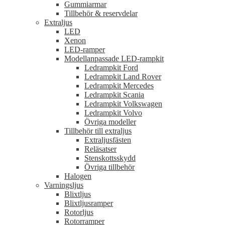
Gummiarmar
Tillbehör & reservdelar
Extraljus
LED
Xenon
LED-ramper
Modellanpassade LED-rampkit
Ledrampkit Ford
Ledrampkit Land Rover
Ledrampkit Mercedes
Ledrampkit Scania
Ledrampkit Volkswagen
Ledrampkit Volvo
Övriga modeller
Tillbehör till extraljus
Extraljusfästen
Reläsatser
Stenskottsskydd
Övriga tillbehör
Halogen
Varningsljus
Blixtljus
Blixtljusramper
Rotorljus
Rotorramper