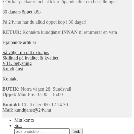
• Ordrar packar vi och skickar löpande efter era beställningar.
30 dagars öppet köp
På 24v.nu har du alltid öppet köp i 30 dagar!
RETUR:
Kontakta kundtjänst
INNAN
ni returnerar en vara
Hjälpande artiklar
Så väljer du rätt extraljus
Skillnad på kvalitet & kvalitet
VTL-belysning
Kundtjänst
Kontakt
BUTIK:
Norra vägen 28, Sundsvall
Öppet:
Mån-Fre: 07.00 – 16.00
Kontakt:
Chatt eller 060-12 24 30
Mail:
kundtjanst@24v.nu
Mitt konto
Sök
Sök
Sök