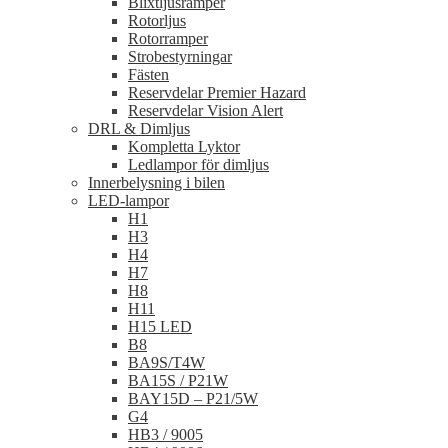
Blixtljusramper
Rotorljus
Rotorramper
Strobestyrningar
Fästen
Reservdelar Premier Hazard
Reservdelar Vision Alert
DRL & Dimljus
Kompletta Lyktor
Ledlampor för dimljus
Innerbelysning i bilen
LED-lampor
H1
H3
H4
H7
H8
H11
H15 LED
B8
BA9S/T4W
BA15S / P21W
BAY15D – P21/5W
G4
HB3 / 9005