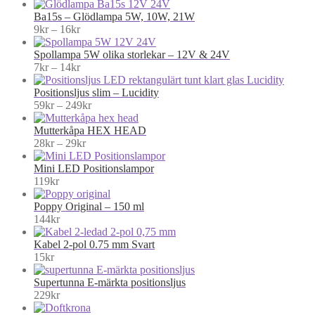
36kr
range:
82kr
Ba15s – Glödlampa 5W, 10W, 21W
Price
through
9
kr
–
16
kr
range:
94kr
9kr
Spollampa 5W olika storlekar – 12V & 24V
through
Price
7
kr
–
14
kr
16kr
range:
7kr
Positionsljus slim – Lucidity
through
Price
59
kr
–
249
kr
14kr
range:
59kr
Mutterkåpa HEX HEAD
Price
through
28
kr
–
29
kr
range:
249kr
28kr
Mini LED Positionslampor
through
119
kr
29kr
Poppy Original – 150 ml
144
kr
Kabel 2-pol 0.75 mm Svart
15
kr
Supertunna E-märkta positionsljus
229
kr