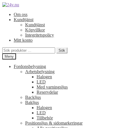
Hoppa
Hoppa
till
till
Om oss
navigering
innehåll
Kundtjänst
Kundtjänst
Köpvillkor
Integritetspolicy
Mitt konto
Sök
Sök
efter:
Meny
Fordonsbelysning
Arbetsbelysning
Halogen
LED
Med varningsljus
Reservdelar
Backljus
Bakljus
Halogen
LED
Tillbehör
Positionsljus & sidomarkeringar