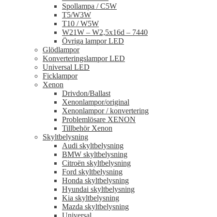
Spollampa / C5W
T5/W3W
T10 / W5W
W21W – W2,5x16d – 7440
Övriga lampor LED
Glödlampor
Konverteringslampor LED
Universal LED
Ficklampor
Xenon
Drivdon/Ballast
Xenonlampor/original
Xenonlampor / konvertering
Problemlösare XENON
Tillbehör Xenon
Skyltbelysning
Audi skyltbelysning
BMW skyltbelysning
Citroën skyltbelysning
Ford skyltbelysning
Honda skyltbelysning
Hyundai skyltbelysning
Kia skyltbelysning
Mazda skyltbelysning
Universal