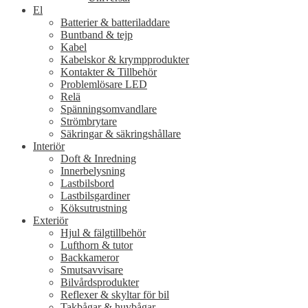
El
Batterier & batteriladdare
Buntband & tejp
Kabel
Kabelskor & krympprodukter
Kontakter & Tillbehör
Problemlösare LED
Relä
Spänningsomvandlare
Strömbrytare
Säkringar & säkringshållare
Interiör
Doft & Inredning
Innerbelysning
Lastbilsbord
Lastbilsgardiner
Köksutrustning
Exteriör
Hjul & fälgtillbehör
Lufthorn & tutor
Backkameror
Smutsavvisare
Bilvårdsprodukter
Reflexer & skyltar för bil
Takbågar & huvbågar