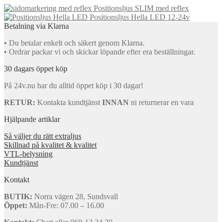
Positionsljus SLIM med reflex
Positionsljus Hella LED 12-24v
Betalning via Klarna
• Du betalar enkelt och säkert genom Klarna.
• Ordrar packar vi och skickar löpande efter era beställningar.
30 dagars öppet köp
På 24v.nu har du alltid öppet köp i 30 dagar!
RETUR:
Kontakta kundtjänst
INNAN
ni returnerar en vara
Hjälpande artiklar
Så väljer du rätt extraljus
Skillnad på kvalitet & kvalitet
VTL-belysning
Kundtjänst
Kontakt
BUTIK:
Norra vägen 28, Sundsvall
Öppet:
Mån-Fre: 07.00 – 16.00