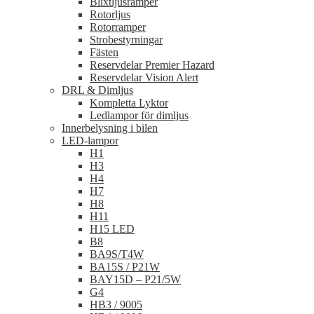
Blixtljusramper
Rotorljus
Rotorramper
Strobestyrningar
Fästen
Reservdelar Premier Hazard
Reservdelar Vision Alert
DRL & Dimljus
Kompletta Lyktor
Ledlampor för dimljus
Innerbelysning i bilen
LED-lampor
H1
H3
H4
H7
H8
H11
H15 LED
B8
BA9S/T4W
BA15S / P21W
BAY15D – P21/5W
G4
HB3 / 9005