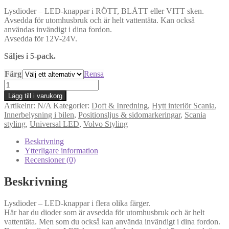
range:
Lysdioder – LED-knappar i RÖTT, BLÅTT eller VITT sken.
379kr
Avsedda för utomhusbruk och är helt vattentäta. Kan också
through
användas invändigt i dina fordon.
439kr
Avsedda för 12V-24V.
Säljes i 5-pack.
Färg
Rensa
Lysdioder
-
Lägg till i varukorg
LED-
Artikelnr:
N/A
Kategorier:
Doft & Inredning
,
Hytt interiör Scania
,
knappar
Innerbelysning i bilen
,
Positionsljus & sidomarkeringar
,
Scania
flera
styling
,
Universal LED
,
Volvo Styling
färger
mängd
Beskrivning
Ytterligare information
Recensioner (0)
Beskrivning
Lysdioder – LED-knappar i flera olika färger.
Här har du dioder som är avsedda för utomhusbruk och är helt
vattentäta. Men som du också kan använda invändigt i dina fordon.