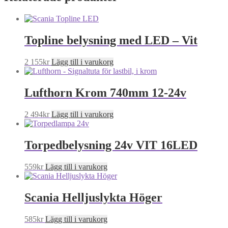
har
flera
varianter.
De
Topline belysning med LED – Vit
olika
alternativen
kan
2 155
kr
Lägg till i varukorg
väljas
på
produktsidan
Lufthorn Krom 740mm 12-24v
2 494
kr
Lägg till i varukorg
Torpedbelysning 24v VIT 16LED
559
kr
Lägg till i varukorg
Scania Helljuslykta Höger
585
kr
Lägg till i varukorg