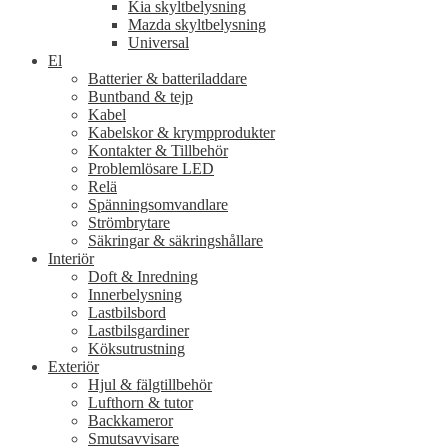
Kia skyltbelysning
Mazda skyltbelysning
Universal
El
Batterier & batteriladdare
Buntband & tejp
Kabel
Kabelskor & krympprodukter
Kontakter & Tillbehör
Problemlösare LED
Relä
Spänningsomvandlare
Strömbrytare
Säkringar & säkringshållare
Interiör
Doft & Inredning
Innerbelysning
Lastbilsbord
Lastbilsgardiner
Köksutrustning
Exteriör
Hjul & fälgtillbehör
Lufthorn & tutor
Backkameror
Smutsavvisare