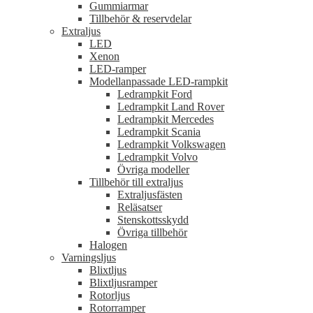
Gummiarmar
Tillbehör & reservdelar
Extraljus
LED
Xenon
LED-ramper
Modellanpassade LED-rampkit
Ledrampkit Ford
Ledrampkit Land Rover
Ledrampkit Mercedes
Ledrampkit Scania
Ledrampkit Volkswagen
Ledrampkit Volvo
Övriga modeller
Tillbehör till extraljus
Extraljusfästen
Reläsatser
Stenskottsskydd
Övriga tillbehör
Halogen
Varningsljus
Blixtljus
Blixtljusramper
Rotorljus
Rotorramper