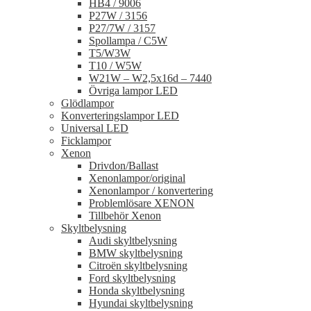
HB4 / 9006
P27W / 3156
P27/7W / 3157
Spollampa / C5W
T5/W3W
T10 / W5W
W21W – W2,5x16d – 7440
Övriga lampor LED
Glödlampor
Konverteringslampor LED
Universal LED
Ficklampor
Xenon
Drivdon/Ballast
Xenonlampor/original
Xenonlampor / konvertering
Problemlösare XENON
Tillbehör Xenon
Skyltbelysning
Audi skyltbelysning
BMW skyltbelysning
Citroën skyltbelysning
Ford skyltbelysning
Honda skyltbelysning
Hyundai skyltbelysning