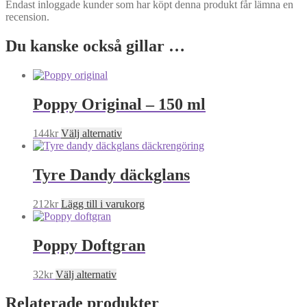
Endast inloggade kunder som har köpt denna produkt får lämna en
recension.
Du kanske också gillar …
Poppy Original – 150 ml
Den
144
kr
Välj alternativ
här
produkten
har
Tyre Dandy däckglans
flera
varianter.
212
kr
Lägg till i varukorg
De
olika
alternativen
Poppy Doftgran
kan
väljas
på
Den
32
kr
Välj alternativ
produktsidan
här
produkten
Relaterade produkter