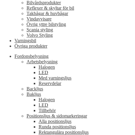
Bilvårdsprodukter
Reflexer & skyltar för bil
Takbågar & huvbågar
Vindavvisare
Övrig yttre bilstyling
Scania styling
Volvo Styling
Varningsbil
Övriga produkter
Fordonsbelysning
Arbetsbelysning
Halogen
LED
Med varningsljus
Reservdelar
Backljus
Bakljus
Halogen
LED
Tillbehör
Positionsljus & sidomarkeringar
Alla positionsljus
Runda positionsljus
Rektangulära positionsljus