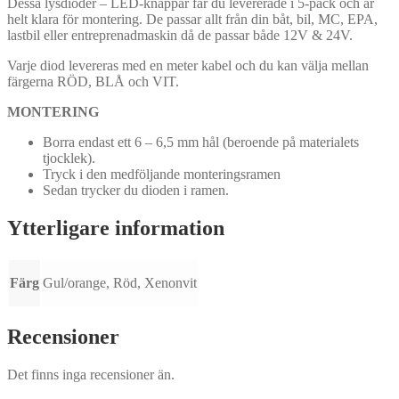
Dessa lysdioder – LED-knappar får du levererade i 5-pack och är
helt klara för montering. De passar allt från din båt, bil, MC, EPA,
lastbil eller entreprenadmaskin då de passar både 12V & 24V.
Varje diod levereras med en meter kabel och du kan välja mellan
färgerna RÖD, BLÅ och VIT.
MONTERING
Borra endast ett 6 – 6,5 mm hål (beroende på materialets
tjocklek).
Tryck i den medföljande monteringsramen
Sedan trycker du dioden i ramen.
Ytterligare information
Färg
Gul/orange, Röd, Xenonvit
Recensioner
Det finns inga recensioner än.