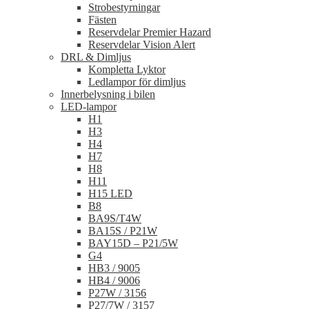
Strobestyrningar
Fästen
Reservdelar Premier Hazard
Reservdelar Vision Alert
DRL & Dimljus
Kompletta Lyktor
Ledlampor för dimljus
Innerbelysning i bilen
LED-lampor
H1
H3
H4
H7
H8
H11
H15 LED
B8
BA9S/T4W
BA15S / P21W
BAY15D – P21/5W
G4
HB3 / 9005
HB4 / 9006
P27W / 3156
P27/7W / 3157