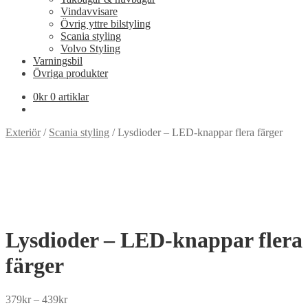
Vindavvisare
Övrig yttre bilstyling
Scania styling
Volvo Styling
Varningsbil
Övriga produkter
0
kr
0 artiklar
Exteriör
/
Scania styling
/
Lysdioder – LED-knappar flera färger
Lysdioder – LED-knappar flera
färger
Price
379
kr
–
439
kr