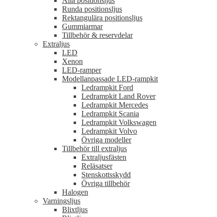
Alla positionsljus
Runda positionsljus
Rektangulära positionsljus
Gummiarmar
Tillbehör & reservdelar
Extraljus
LED
Xenon
LED-ramper
Modellanpassade LED-rampkit
Ledrampkit Ford
Ledrampkit Land Rover
Ledrampkit Mercedes
Ledrampkit Scania
Ledrampkit Volkswagen
Ledrampkit Volvo
Övriga modeller
Tillbehör till extraljus
Extraljusfästen
Reläsatser
Stenskottsskydd
Övriga tillbehör
Halogen
Varningsljus
Blixtljus