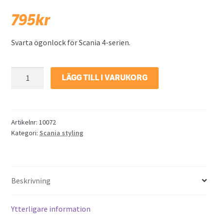
795
kr
Svarta ögonlock för Scania 4-serien.
Ögonlock
LÄGG TILL I VARUKORG
Scania
4-
Serien
mängd
Artikelnr:
10072
Kategori:
Scania styling
Beskrivning
Ytterligare information