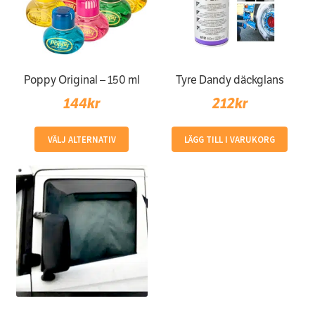
Poppy Original – 150 ml
Tyre Dandy däckglans
144
kr
212
kr
Den
VÄLJ ALTERNATIV
LÄGG TILL I VARUKORG
här
produkten
har
flera
varianter.
De
olika
alternativen
kan
väljas