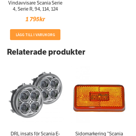
Vindavvisare Scania Serie
på
4, Serie R, 94, 114, 124
produktsidan
1 795
kr
LÄGG TILL I VARUKORG
Relaterade produkter
DRL insats för Scania E-
Sidomarkering ”Scania