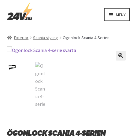
Hoppa
Hoppa
MENY
till
till
navigering
innehåll
EXPAND
Fordonsbelysning
UNDER
Exteriör
Scania styling
Ögonlock Scania 4-Serien
EXPAND
El
UNDER
EXPAND
Interiör
🔍
UNDER
EXPAND
Exteriör
UNDER
Varningsbil
Övriga produkter
ÖGONLOCK SCANIA 4-SERIEN