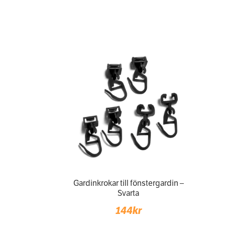
range:
1
199kr
through
1
399kr
Gardinkrokar till fönstergardin –
Svarta
144
kr