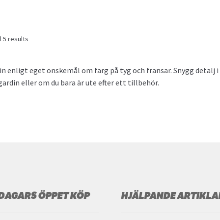
Sorted
 5 results
by
popularity
n enligt eget önskemål om färg på tyg och fransar. Snygg detalj i d
gardin eller om du bara är ute efter ett tillbehör.
 DAGARS ÖPPET KÖP
HJÄLPANDE ARTIKLA