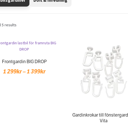
Sorted
 5 results
by
popularity
Frontgardin BIG DROP
Price
1 299
kr
–
1 399
kr
range:
1
299kr
through
Gardinkrokar till fönstergard
1
Vita
399kr