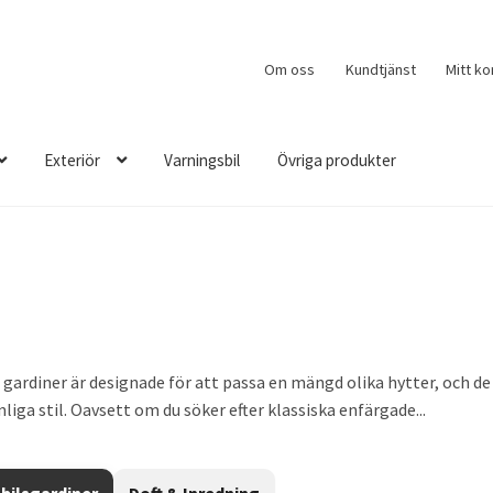
Om oss
Kundtjänst
Mitt ko
Exteriör
Varningsbil
Övriga produkter
a gardiner är designade för att passa en mängd olika hytter, och d
iga stil. Oavsett om du söker efter klassiska enfärgade...
bilsgardiner
Doft & Inredning