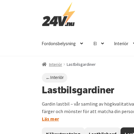
Hoppa
Hoppa
till
till
navigering
innehåll
Fordonsbelysning
El
Interiör
Interiör
Lastbilsgardiner
←
Interiör
Lastbilsgardiner
Gardin lastbil – vår samling av högkvalitativ
färger och mönster för att matcha din personl
Läs mer
Köksutrustning
Lastbilsbord
Last