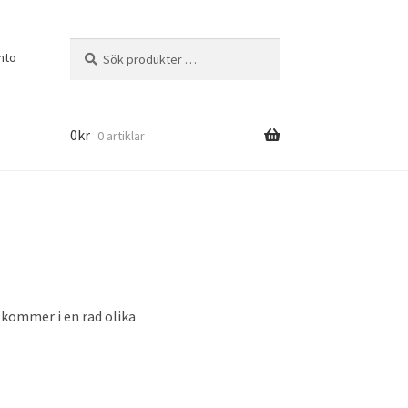
Sök
SÖK
nto
efter:
0
kr
0 artiklar
e kommer i en rad olika