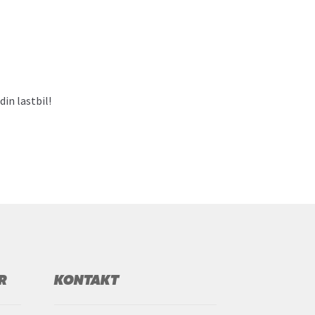
in lastbil!
R
KONTAKT