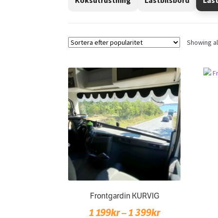
Showing all
Frontgardin KURVIG
Price
1 199
kr
–
1 399
kr