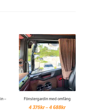
in –
Fönstergardin med omfång
Price
4 375
kr
–
4 688
kr