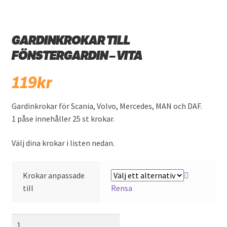
Övriga produkter
GARDINKROKAR TILL
FÖNSTERGARDIN – VITA
119
kr
Gardinkrokar för Scania, Volvo, Mercedes, MAN och DAF.
1 påse innehåller 25 st krokar.
Välj dina krokar i listen nedan.
Krokar anpassade
till
Rensa
Gardinkrokar