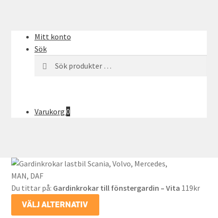
Mitt konto
Sök
Sök
SÖK
efter:
Varukorg
0
Du tittar på:
Gardinkrokar till fönstergardin – Vita
119
kr
VÄLJ ALTERNATIV