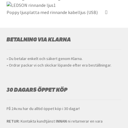
alternat
Poppy ljusplatta med rinnande kabelljus (USB)
kan
väljas
på
produkt
BETALNING VIA KLARNA
• Du betalar enkelt och säkert genom Klarna.
• Ordrar packar vi och skickar löpande efter era beställningar.
30 DAGARS ÖPPET KÖP
På 24v.nu har du alltid öppet köp i 30 dagar!
RETUR:
Kontakta kundtjänst
INNAN
ni returnerar en vara