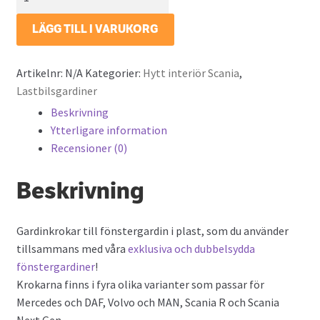
till
fönstergardin
LÄGG TILL I VARUKORG
-
Vita
Artikelnr:
N/A
Kategorier:
Hytt interiör Scania
,
mängd
Lastbilsgardiner
Beskrivning
Ytterligare information
Recensioner (0)
Beskrivning
Gardinkrokar till fönstergardin i plast, som du använder
tillsammans med våra
exklusiva och dubbelsydda
fönstergardiner
!
Krokarna finns i fyra olika varianter som passar för
Mercedes och DAF, Volvo och MAN, Scania R och Scania
Next Gen.