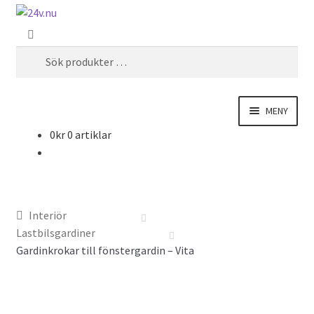
Hoppa
Hoppa
SÖK
till
till
Sök
navigering
innehåll
efter:
MENY
0
kr
0 artiklar
Fordonsbelysning
El
Interiör
Interiör
Lastbilsgardiner
Gardinkrokar till fönstergardin – Vita
Exteriör
Varningsbil