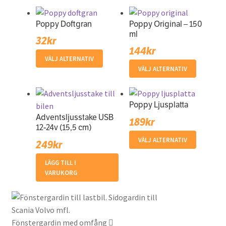
flera
varianter
varianter.
De
4
Poppy Doftgran
Poppy Original – 150
De
olika
688kr
ml
olika
alternat
32
kr
144
kr
alternativen
kan
Den
VÄLJ ALTERNATIV
kan
väljas
Den
här
VÄLJ ALTERNATIV
väljas
på
här
produkten
på
produkt
produkt
har
produktsidan
har
Poppy Ljusplatta
flera
flera
Adventsljusstake USB
varianter.
189
kr
12-24v (15,5 cm)
varianter
De
Den
VÄLJ ALTERNATIV
De
olika
249
kr
här
olika
alternativen
produkt
LÄGG TILL I
alternat
kan
VARUKORG
har
kan
väljas
flera
väljas
på
varianter
på
produktsidan
De
produkt
Fönstergardin med omfång
olika