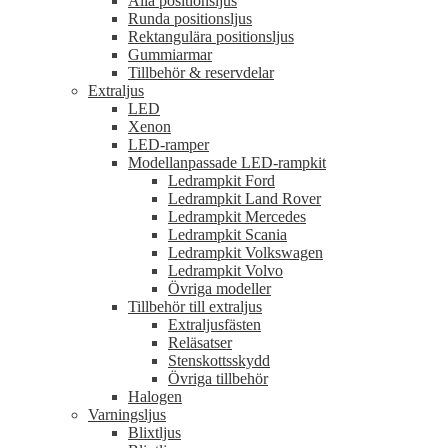
Alla positionsljus
Runda positionsljus
Rektangulära positionsljus
Gummiarmar
Tillbehör & reservdelar
Extraljus
LED
Xenon
LED-ramper
Modellanpassade LED-rampkit
Ledrampkit Ford
Ledrampkit Land Rover
Ledrampkit Mercedes
Ledrampkit Scania
Ledrampkit Volkswagen
Ledrampkit Volvo
Övriga modeller
Tillbehör till extraljus
Extraljusfästen
Reläsatser
Stenskottsskydd
Övriga tillbehör
Halogen
Varningsljus
Blixtljus