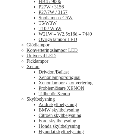
HB4 / 9006
P27W / 3156
P27/7W / 3157
Spollampa / C5W
T5/W3W
T10 / W5W
W21W – W2,5x16d – 7440
Övriga lampor LED
Glödlampor
Konverteringslampor LED
Universal LED
Ficklampor
Xenon
Drivdon/Ballast
Xenonlampor/original
Xenonlampor / konvertering
Problemlösare XENON
Tillbehör Xenon
Skyltbelysning
Audi skyltbelysning
BMW skyltbelysning
Citroën skyltbelysning
Ford skyltbelysning
Honda skyltbelysning
Hyundai skyltbelysning