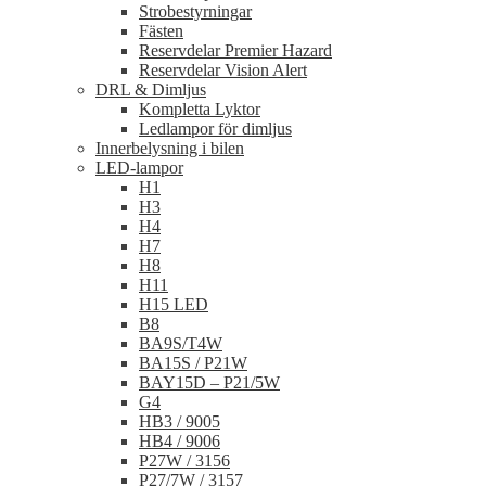
Strobestyrningar
Fästen
Reservdelar Premier Hazard
Reservdelar Vision Alert
DRL & Dimljus
Kompletta Lyktor
Ledlampor för dimljus
Innerbelysning i bilen
LED-lampor
H1
H3
H4
H7
H8
H11
H15 LED
B8
BA9S/T4W
BA15S / P21W
BAY15D – P21/5W
G4
HB3 / 9005
HB4 / 9006
P27W / 3156
P27/7W / 3157