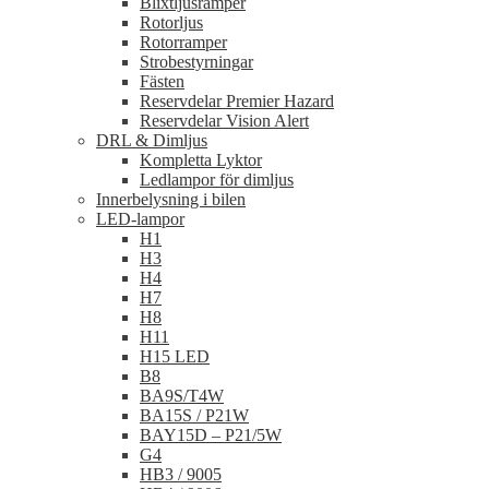
Blixtljusramper
Rotorljus
Rotorramper
Strobestyrningar
Fästen
Reservdelar Premier Hazard
Reservdelar Vision Alert
DRL & Dimljus
Kompletta Lyktor
Ledlampor för dimljus
Innerbelysning i bilen
LED-lampor
H1
H3
H4
H7
H8
H11
H15 LED
B8
BA9S/T4W
BA15S / P21W
BAY15D – P21/5W
G4
HB3 / 9005