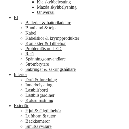
Kia skyltbelysning
Mazda skyltbelysning
Universal
El
Batterier & batteriladdare
Buntband & tejp
Kabel
Kabelskor & krympprodukter
Kontakter & Tillbehör
Problemlösare LED
Relä
Spänningsomvandlare
Strömbrytare
Säkringar & säkringshållare
Interiör
Doft & Inredning
Innerbelysning
Lastbilsbord
Lastbilsgardiner
Köksutrustning
Exteriör
Hjul & fälgtillbehör
Lufthorn & tutor
Backkameror
Smutsavvisare