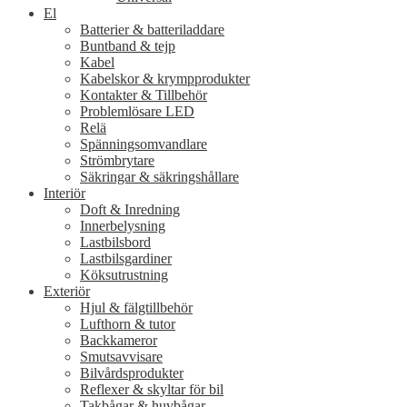
El
Batterier & batteriladdare
Buntband & tejp
Kabel
Kabelskor & krympprodukter
Kontakter & Tillbehör
Problemlösare LED
Relä
Spänningsomvandlare
Strömbrytare
Säkringar & säkringshållare
Interiör
Doft & Inredning
Innerbelysning
Lastbilsbord
Lastbilsgardiner
Köksutrustning
Exteriör
Hjul & fälgtillbehör
Lufthorn & tutor
Backkameror
Smutsavvisare
Bilvårdsprodukter
Reflexer & skyltar för bil
Takbågar & huvbågar