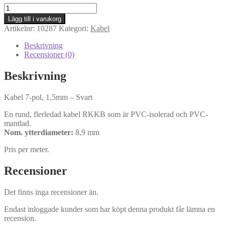
Kabel
7-
Lägg till i varukorg
pol
Artikelnr:
10287
Kategori:
Kabel
1,5mm
-
Beskrivning
Svart
Recensioner (0)
mängd
Beskrivning
Kabel 7-pol, 1,5mm – Svart
En rund, flerledad kabel RKKB som är PVC-isolerad och PVC-
mantlad.
Nom. ytterdiameter:
8,9 mm
Pris per meter.
Recensioner
Det finns inga recensioner än.
Endast inloggade kunder som har köpt denna produkt får lämna en
recension.