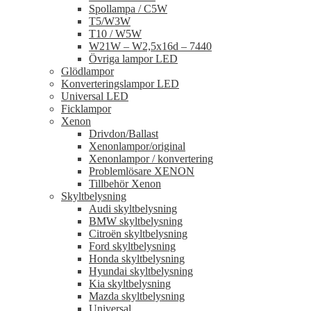
Spollampa / C5W
T5/W3W
T10 / W5W
W21W – W2,5x16d – 7440
Övriga lampor LED
Glödlampor
Konverteringslampor LED
Universal LED
Ficklampor
Xenon
Drivdon/Ballast
Xenonlampor/original
Xenonlampor / konvertering
Problemlösare XENON
Tillbehör Xenon
Skyltbelysning
Audi skyltbelysning
BMW skyltbelysning
Citroën skyltbelysning
Ford skyltbelysning
Honda skyltbelysning
Hyundai skyltbelysning
Kia skyltbelysning
Mazda skyltbelysning
Universal