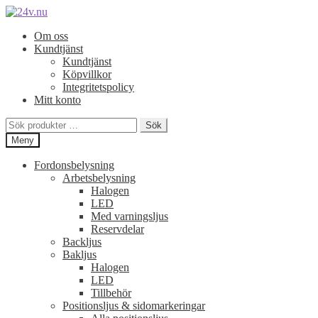
Hoppa
Hoppa
till
till
Om oss
navigering
innehåll
Kundtjänst
Kundtjänst
Köpvillkor
Integritetspolicy
Mitt konto
Sök
Sök
efter:
Meny
Fordonsbelysning
Arbetsbelysning
Halogen
LED
Med varningsljus
Reservdelar
Backljus
Bakljus
Halogen
LED
Tillbehör
Positionsljus & sidomarkeringar