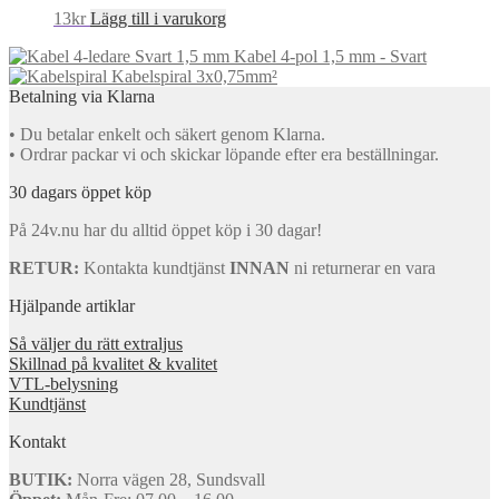
13
kr
Lägg till i varukorg
Kabel 4-pol 1,5 mm - Svart
Kabelspiral 3x0,75mm²
Betalning via Klarna
• Du betalar enkelt och säkert genom Klarna.
• Ordrar packar vi och skickar löpande efter era beställningar.
30 dagars öppet köp
På 24v.nu har du alltid öppet köp i 30 dagar!
RETUR:
Kontakta kundtjänst
INNAN
ni returnerar en vara
Hjälpande artiklar
Så väljer du rätt extraljus
Skillnad på kvalitet & kvalitet
VTL-belysning
Kundtjänst
Kontakt
BUTIK:
Norra vägen 28, Sundsvall