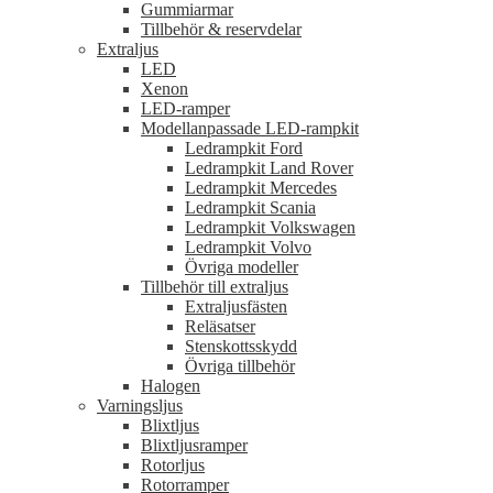
Gummiarmar
Tillbehör & reservdelar
Extraljus
LED
Xenon
LED-ramper
Modellanpassade LED-rampkit
Ledrampkit Ford
Ledrampkit Land Rover
Ledrampkit Mercedes
Ledrampkit Scania
Ledrampkit Volkswagen
Ledrampkit Volvo
Övriga modeller
Tillbehör till extraljus
Extraljusfästen
Reläsatser
Stenskottsskydd
Övriga tillbehör
Halogen
Varningsljus
Blixtljus
Blixtljusramper
Rotorljus
Rotorramper