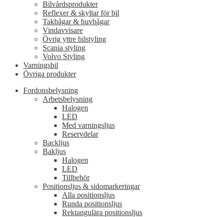
Bilvårdsprodukter
Reflexer & skyltar för bil
Takbågar & huvbågar
Vindavvisare
Övrig yttre bilstyling
Scania styling
Volvo Styling
Varningsbil
Övriga produkter
Fordonsbelysning
Arbetsbelysning
Halogen
LED
Med varningsljus
Reservdelar
Backljus
Bakljus
Halogen
LED
Tillbehör
Positionsljus & sidomarkeringar
Alla positionsljus
Runda positionsljus
Rektangulära positionsljus