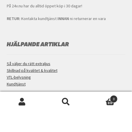
På 24v.nu har du alltid öppet köp i 30 dagar!
RETUR:
Kontakta kundtjänst
INNAN
ni returnerar en vara
HJÄLPANDE ARTIKLAR
Så väljer du rätt extraljus
Skillnad på kvalitet & kvalitet
VTL-belysning
Kundtjänst
0
Sök
SÖK
KONTAKT
efter:
BUTIK:
Norra vägen 28, Sundsvall