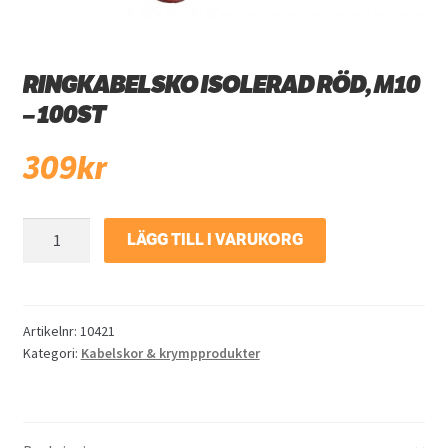
RINGKABELSKO ISOLERAD RÖD, M10
– 100ST
309
kr
Ringkabelsko
LÄGG TILL I VARUKORG
isolerad
Röd,
M10
-
Artikelnr:
10421
Kategori:
Kabelskor & krympprodukter
100st
mängd