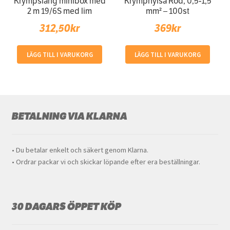
Krympslang minibox med
Krymphylsa Röd, 0,5-1,5
2 m 19/6S med lim
mm² – 100st
312,50
kr
369
kr
LÄGG TILL I VARUKORG
LÄGG TILL I VARUKORG
BETALNING VIA KLARNA
• Du betalar enkelt och säkert genom Klarna.
• Ordrar packar vi och skickar löpande efter era beställningar.
30 DAGARS ÖPPET KÖP