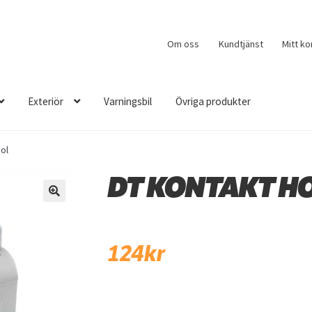
Om oss
Kundtjänst
Mitt ko
Exteriör
Varningsbil
Övriga produkter
ol
DT KONTAKT HO
🔍
124
kr