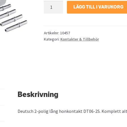
DT
LÄGG TILL I VARUKORG
kontakt
Hona
4
pol
Artikelnr:
10457
Kategori:
Kontakter & Tillbehör
mängd
Beskrivning
Deutsch 2-polig lång honkontakt DT06-2S. Komplett alt. 