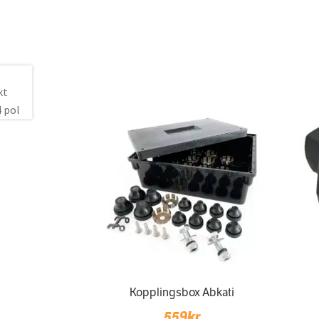
Kopplingsbox Abkati
559
kr