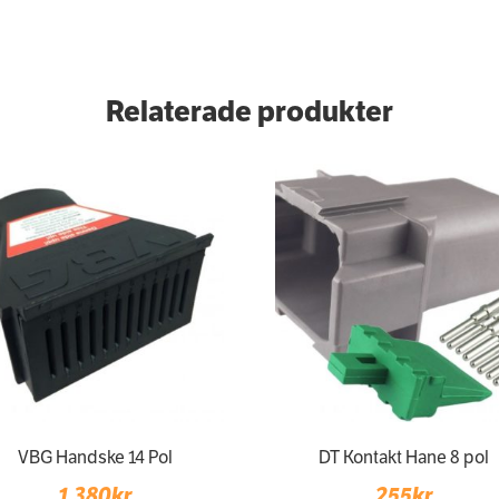
Relaterade produkter
VBG Handske 14 Pol
DT Kontakt Hane 8 pol
1 380
kr
255
kr