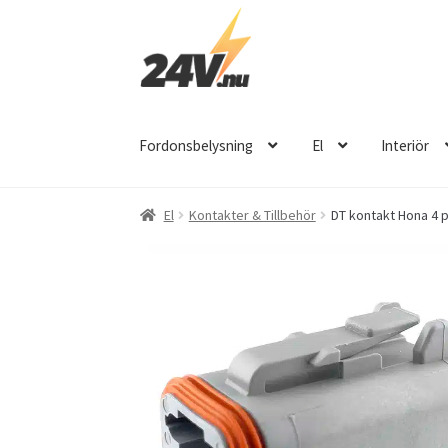
Hoppa
Hoppa
till
till
navigering
innehåll
Fordonsbelysning
El
Interiör
El
Kontakter & Tillbehör
DT kontakt Hona 4 p