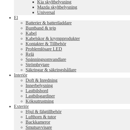
Kia skyltbelysning
Mazda skyltbelysning
Universal
El
Batterier & batteriladdare
Buntband & tejp
Kabel
Kabelskor & krympprodukter
Kontakter & Tillbehör
Problemlösare LED
Relä
Spänningsomvandlare
Strömbrytare
Säkringar & säkringshållare
Interiör
Doft & Inredning
Innerbelysning
Lastbilsbord
Lastbilsgardiner
Köksutrustning
Exteriör
Hjul & fälgtillbehör
Lufthorn & tutor
Backkameror
Smutsavvisare