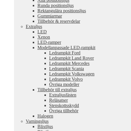
Alla positionsljus
Runda positionsljus
Rektangulära positionsljus
Gummiarmar
Tillbehör & reservdelar
Extraljus
LED
Xenon
LED-ramper
Modellanpassade LED-rampkit
Ledrampkit Ford
Ledrampkit Land Rover
Ledrampkit Mercedes
Ledrampkit Scania
Ledrampkit Volkswagen
Ledrampkit Volvo
Övriga modeller
Tillbehör till extraljus
Extraljusfästen
Reläsatser
Stenskottsskydd
Övriga tillbehör
Halogen
Varningsljus
Blixtljus