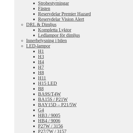
Strobestyrningar
Fästen
Reservdelar Premier Hazard
Reservdelar Vision Alert
DRL & Dimljus
Kompletta Lyktor
Ledlampor för dimljus
Innerbelysning i bilen
LED-lampor
H1
H3
H4
H7
H8
H11
H15 LED
B8
BA9S/T4W
BA15S / P21W
BAY15D – P21/5W
G4
HB3 / 9005
HB4 / 9006
P27W / 3156
P27/7W / 3157