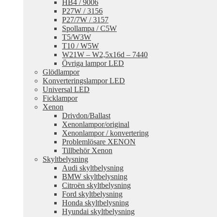
HB4 / 9006
P27W / 3156
P27/7W / 3157
Spollampa / C5W
T5/W3W
T10 / W5W
W21W – W2,5x16d – 7440
Övriga lampor LED
Glödlampor
Konverteringslampor LED
Universal LED
Ficklampor
Xenon
Drivdon/Ballast
Xenonlampor/original
Xenonlampor / konvertering
Problemlösare XENON
Tillbehör Xenon
Skyltbelysning
Audi skyltbelysning
BMW skyltbelysning
Citroën skyltbelysning
Ford skyltbelysning
Honda skyltbelysning
Hyundai skyltbelysning