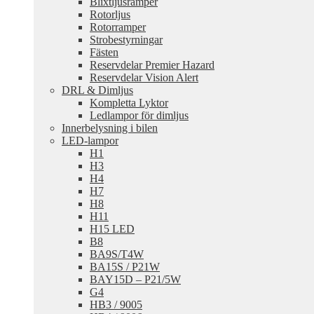
Blixtljusramper
Rotorljus
Rotorramper
Strobestyrningar
Fästen
Reservdelar Premier Hazard
Reservdelar Vision Alert
DRL & Dimljus
Kompletta Lyktor
Ledlampor för dimljus
Innerbelysning i bilen
LED-lampor
H1
H3
H4
H7
H8
H11
H15 LED
B8
BA9S/T4W
BA15S / P21W
BAY15D – P21/5W
G4
HB3 / 9005