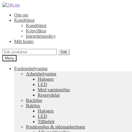
Hoppa
Hoppa
till
till
Om oss
navigering
innehåll
Kundtjänst
Kundtjänst
Köpvillkor
Integritetspolicy
Mitt konto
Sök
Sök
efter:
Meny
Fordonsbelysning
Arbetsbelysning
Halogen
LED
Med varningsljus
Reservdelar
Backljus
Bakljus
Halogen
LED
Tillbehör
Positionsljus & sidomarkeringar