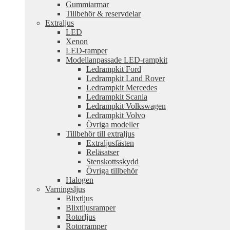
Gummiarmar
Tillbehör & reservdelar
Extraljus
LED
Xenon
LED-ramper
Modellanpassade LED-rampkit
Ledrampkit Ford
Ledrampkit Land Rover
Ledrampkit Mercedes
Ledrampkit Scania
Ledrampkit Volkswagen
Ledrampkit Volvo
Övriga modeller
Tillbehör till extraljus
Extraljusfästen
Reläsatser
Stenskottsskydd
Övriga tillbehör
Halogen
Varningsljus
Blixtljus
Blixtljusramper
Rotorljus
Rotorramper