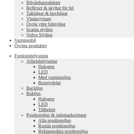
Bilvårdsprodukter
Reflexer & skyltar för bil
Takbågar & huvbågar
Vindavvisare
Övrig yttre bilstyling
Scania styling
Volvo Styling
Varningsbil
Övriga produkter
Fordonsbelysning
Arbetsbelysning
Halogen
LED
Med varningsljus
Reservdelar
Backljus
Bakljus
Halogen
LED
Tillbehör
Positionsljus & sidomarkeringar
Alla positionsljus
Runda positionsljus
Rektangulära positionsljus