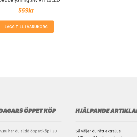
pedbelysning 24v VIT 16LED
559
kr
LÄGG TILL I VARUKORG
 DAGARS ÖPPET KÖP
HJÄLPANDE ARTIKLA
v.nu har du alltid öppet köp i 30
Så väljer du rätt extraljus