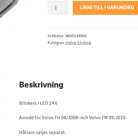
Blinkers
LÄGG TILL I VARUKORG
LED
hö
f
Volvo
Artikelnr:
4600144965
Kategori:
Volvo Styling
FH
mängd
Beskrivning
Blinkers i LED 24 V.
Avsedd för Volvo FH 08/2008–och Volvo FM 09/2010-.
Hållare säljes separat.