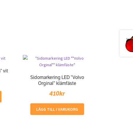
 vit
Sidomarkering LED ”Volvo
Orginal” klämfäste
410
kr
LÄGG TILL I VARUKORG