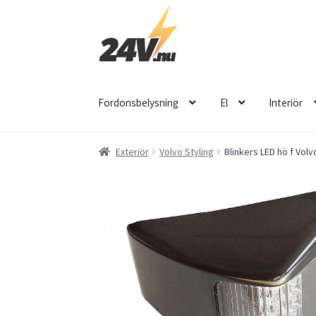
Hoppa
Hoppa
till
till
navigering
innehåll
Fordonsbelysning
El
Interiör
Exteriör
Volvo Styling
Blinkers LED hö f Volv