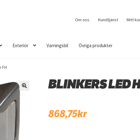
Om oss
Kundtjänst
Mitt ko
Exteriör
Varningsbil
Övriga produkter
o FH
BLINKERS LED H
🔍
868,75
kr