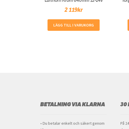
Lufthorn Krom 640mm 12-24v
Tor
2 119
kr
LÄGG TILL I VARUKORG
BETALNING VIA KLARNA
30
• Du betalar enkelt och säkert genom
På 24