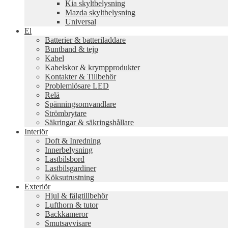
Kia skyltbelysning
Mazda skyltbelysning
Universal
El
Batterier & batteriladdare
Buntband & tejp
Kabel
Kabelskor & krympprodukter
Kontakter & Tillbehör
Problemlösare LED
Relä
Spänningsomvandlare
Strömbrytare
Säkringar & säkringshållare
Interiör
Doft & Inredning
Innerbelysning
Lastbilsbord
Lastbilsgardiner
Köksutrustning
Exteriör
Hjul & fälgtillbehör
Lufthorn & tutor
Backkameror
Smutsavvisare