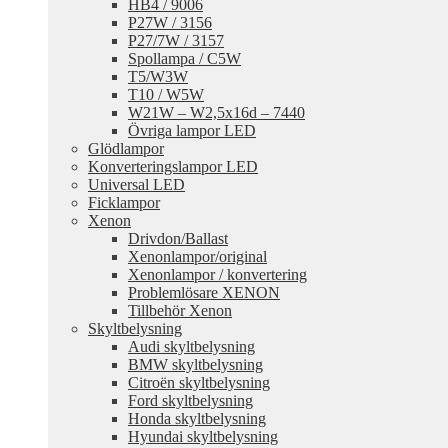
HB4 / 9006
P27W / 3156
P27/7W / 3157
Spollampa / C5W
T5/W3W
T10 / W5W
W21W – W2,5x16d – 7440
Övriga lampor LED
Glödlampor
Konverteringslampor LED
Universal LED
Ficklampor
Xenon
Drivdon/Ballast
Xenonlampor/original
Xenonlampor / konvertering
Problemlösare XENON
Tillbehör Xenon
Skyltbelysning
Audi skyltbelysning
BMW skyltbelysning
Citroën skyltbelysning
Ford skyltbelysning
Honda skyltbelysning
Hyundai skyltbelysning