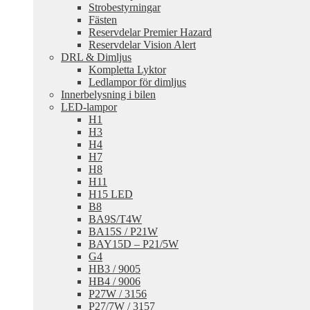
Strobestyrningar
Fästen
Reservdelar Premier Hazard
Reservdelar Vision Alert
DRL & Dimljus
Kompletta Lyktor
Ledlampor för dimljus
Innerbelysning i bilen
LED-lampor
H1
H3
H4
H7
H8
H11
H15 LED
B8
BA9S/T4W
BA15S / P21W
BAY15D – P21/5W
G4
HB3 / 9005
HB4 / 9006
P27W / 3156
P27/7W / 3157