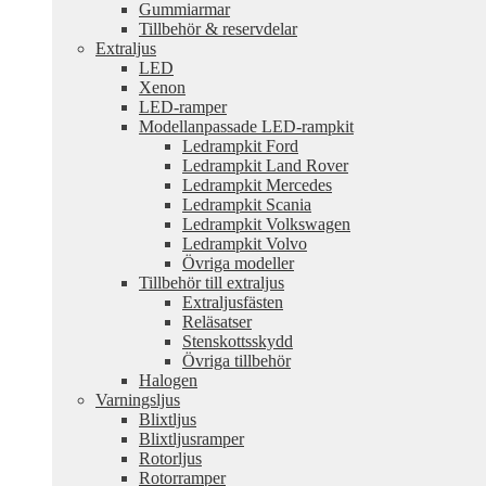
Gummiarmar
Tillbehör & reservdelar
Extraljus
LED
Xenon
LED-ramper
Modellanpassade LED-rampkit
Ledrampkit Ford
Ledrampkit Land Rover
Ledrampkit Mercedes
Ledrampkit Scania
Ledrampkit Volkswagen
Ledrampkit Volvo
Övriga modeller
Tillbehör till extraljus
Extraljusfästen
Reläsatser
Stenskottsskydd
Övriga tillbehör
Halogen
Varningsljus
Blixtljus
Blixtljusramper
Rotorljus
Rotorramper