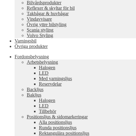
Bilvårdsprodukter
Reflexer & skyltar för bil
Takbågar & huvbågar
Vindavvisare
Övrig yttre bilstyling
Scania styling
Volvo Styling
Varningsbil
Övriga produkter
Fordonsbelysning
Arbetsbelysning
Halogen
LED
Med varningsljus
Reservdelar
Backljus
Bakljus
Halogen
LED
Tillbehör
Positionsljus & sidomarkeringar
Alla positionsljus
Runda positionsljus
Rektangulära positionsljus