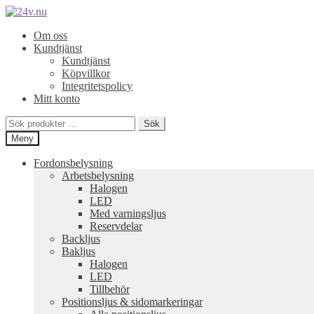
Hoppa
Hoppa
till
till
Om oss
navigering
innehåll
Kundtjänst
Kundtjänst
Köpvillkor
Integritetspolicy
Mitt konto
Sök
Sök
efter:
Meny
Fordonsbelysning
Arbetsbelysning
Halogen
LED
Med varningsljus
Reservdelar
Backljus
Bakljus
Halogen
LED
Tillbehör
Positionsljus & sidomarkeringar