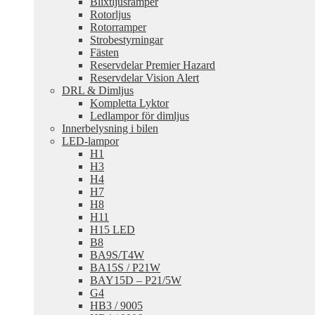
Blixtljusramper
Rotorljus
Rotorramper
Strobestyrningar
Fästen
Reservdelar Premier Hazard
Reservdelar Vision Alert
DRL & Dimljus
Kompletta Lyktor
Ledlampor för dimljus
Innerbelysning i bilen
LED-lampor
H1
H3
H4
H7
H8
H11
H15 LED
B8
BA9S/T4W
BA15S / P21W
BAY15D – P21/5W
G4
HB3 / 9005