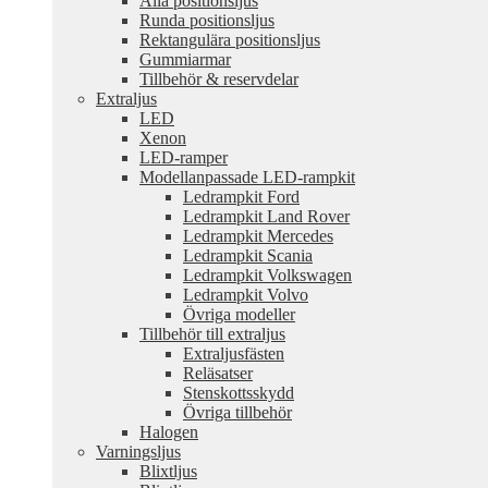
Alla positionsljus
Runda positionsljus
Rektangulära positionsljus
Gummiarmar
Tillbehör & reservdelar
Extraljus
LED
Xenon
LED-ramper
Modellanpassade LED-rampkit
Ledrampkit Ford
Ledrampkit Land Rover
Ledrampkit Mercedes
Ledrampkit Scania
Ledrampkit Volkswagen
Ledrampkit Volvo
Övriga modeller
Tillbehör till extraljus
Extraljusfästen
Reläsatser
Stenskottsskydd
Övriga tillbehör
Halogen
Varningsljus
Blixtljus