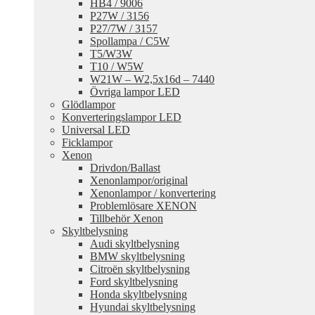
HB4 / 9006
P27W / 3156
P27/7W / 3157
Spollampa / C5W
T5/W3W
T10 / W5W
W21W – W2,5x16d – 7440
Övriga lampor LED
Glödlampor
Konverteringslampor LED
Universal LED
Ficklampor
Xenon
Drivdon/Ballast
Xenonlampor/original
Xenonlampor / konvertering
Problemlösare XENON
Tillbehör Xenon
Skyltbelysning
Audi skyltbelysning
BMW skyltbelysning
Citroën skyltbelysning
Ford skyltbelysning
Honda skyltbelysning
Hyundai skyltbelysning