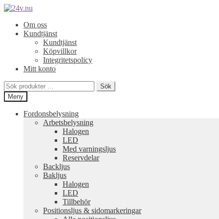
Hoppa
Hoppa
till
till
Om oss
navigering
innehåll
Kundtjänst
Kundtjänst
Köpvillkor
Integritetspolicy
Mitt konto
Sök
Sök
efter:
Meny
Fordonsbelysning
Arbetsbelysning
Halogen
LED
Med varningsljus
Reservdelar
Backljus
Bakljus
Halogen
LED
Tillbehör
Positionsljus & sidomarkeringar