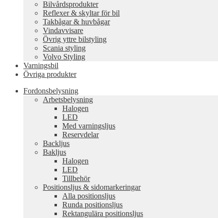
Bilvårdsprodukter
Reflexer & skyltar för bil
Takbågar & huvbågar
Vindavvisare
Övrig yttre bilstyling
Scania styling
Volvo Styling
Varningsbil
Övriga produkter
Fordonsbelysning
Arbetsbelysning
Halogen
LED
Med varningsljus
Reservdelar
Backljus
Bakljus
Halogen
LED
Tillbehör
Positionsljus & sidomarkeringar
Alla positionsljus
Runda positionsljus
Rektangulära positionsljus