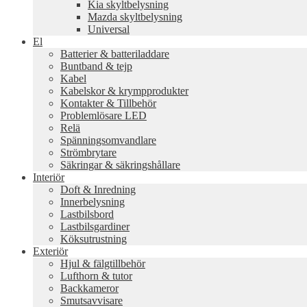
Kia skyltbelysning
Mazda skyltbelysning
Universal
El
Batterier & batteriladdare
Buntband & tejp
Kabel
Kabelskor & krympprodukter
Kontakter & Tillbehör
Problemlösare LED
Relä
Spänningsomvandlare
Strömbrytare
Säkringar & säkringshållare
Interiör
Doft & Inredning
Innerbelysning
Lastbilsbord
Lastbilsgardiner
Köksutrustning
Exteriör
Hjul & fälgtillbehör
Lufthorn & tutor
Backkameror
Smutsavvisare