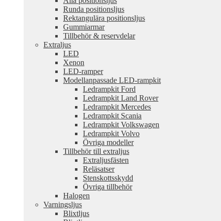
Alla positionsljus
Runda positionsljus
Rektangulära positionsljus
Gummiarmar
Tillbehör & reservdelar
Extraljus
LED
Xenon
LED-ramper
Modellanpassade LED-rampkit
Ledrampkit Ford
Ledrampkit Land Rover
Ledrampkit Mercedes
Ledrampkit Scania
Ledrampkit Volkswagen
Ledrampkit Volvo
Övriga modeller
Tillbehör till extraljus
Extraljusfästen
Reläsatser
Stenskottsskydd
Övriga tillbehör
Halogen
Varningsljus
Blixtljus