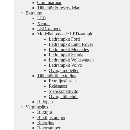
Gummiarmar
Tillbehör & reservdelar
Extraljus
LED
Xenon
LED-ramper
Modellanpassade LED-rampkit
Ledrampkit Ford
Ledrampkit Land Rover
Ledrampkit Mercedes
Ledrampkit Scania
Ledrampkit Volkswagen
Ledrampkit Volvo
Övriga modeller
Tillbehör till extraljus
Extraljusfästen
Reläsatser
Stenskottsskydd
Övriga tillbehör
Halogen
Varningsljus
Blixtljus
Blixtljusramper
Rotorljus
Rotorramper