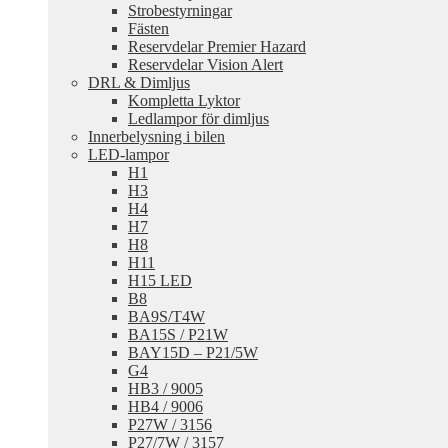
Strobestyrningar
Fästen
Reservdelar Premier Hazard
Reservdelar Vision Alert
DRL & Dimljus
Kompletta Lyktor
Ledlampor för dimljus
Innerbelysning i bilen
LED-lampor
H1
H3
H4
H7
H8
H11
H15 LED
B8
BA9S/T4W
BA15S / P21W
BAY15D – P21/5W
G4
HB3 / 9005
HB4 / 9006
P27W / 3156
P27/7W / 3157