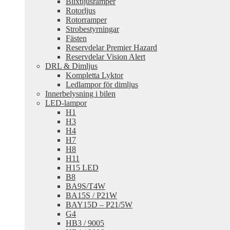
Blixtljusramper
Rotorljus
Rotorramper
Strobestyrningar
Fästen
Reservdelar Premier Hazard
Reservdelar Vision Alert
DRL & Dimljus
Kompletta Lyktor
Ledlampor för dimljus
Innerbelysning i bilen
LED-lampor
H1
H3
H4
H7
H8
H11
H15 LED
B8
BA9S/T4W
BA15S / P21W
BAY15D – P21/5W
G4
HB3 / 9005