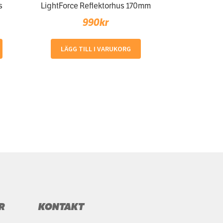
s
LightForce Reflektorhus 170mm
990
kr
LÄGG TILL I VARUKORG
R
KONTAKT