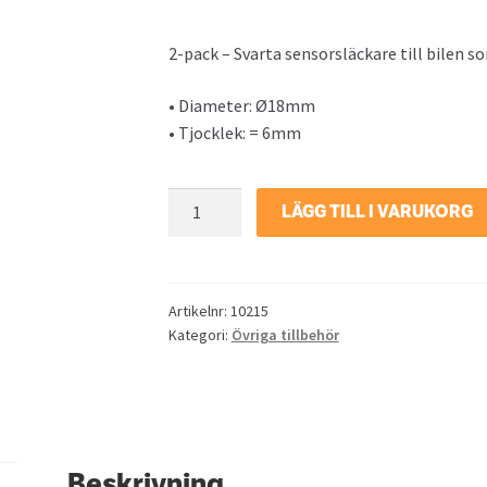
2-pack – Svarta sensorsläckare till bilen 
• Diameter: Ø18mm
• Tjocklek: = 6mm
PDC-
LÄGG TILL I VARUKORG
kuddar
-
Sensorsläckare
mängd
Artikelnr:
10215
Kategori:
Övriga tillbehör
Beskrivning