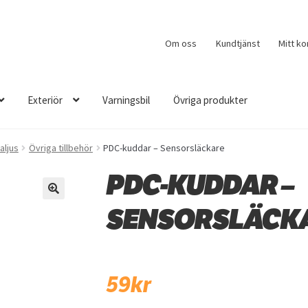
Om oss
Kundtjänst
Mitt ko
Exteriör
Varningsbil
Övriga produkter
raljus
Övriga tillbehör
PDC-kuddar – Sensorsläckare
PDC-KUDDAR –
🔍
SENSORSLÄCK
59
kr