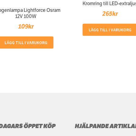
Kromring till LED-extralju
ogenlampa Lightforce Osram
265
kr
12V 100W
109
kr
LÄGG TILL I VARUKORG
LÄGG TILL I VARUKORG
 DAGARS ÖPPET KÖP
HJÄLPANDE ARTIKLA