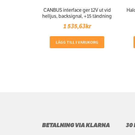
CANBUS interface ger 12V ut vid
Hal
helljus, backsignal, +15 tändning
1 535,63
kr
LÄGG TILL I VARUKORG
BETALNING VIA KLARNA
30