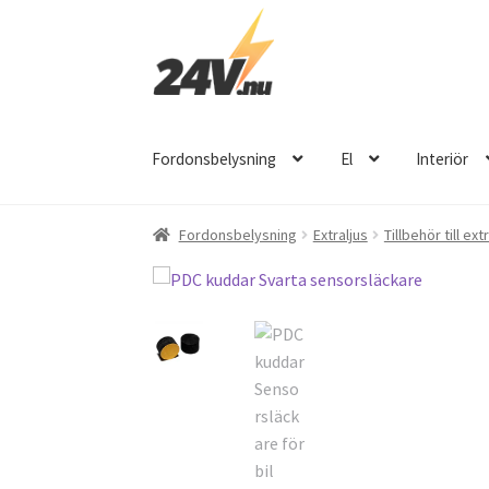
Hoppa
Hoppa
till
till
navigering
innehåll
Fordonsbelysning
El
Interiör
Fordonsbelysning
Extraljus
Tillbehör till ext