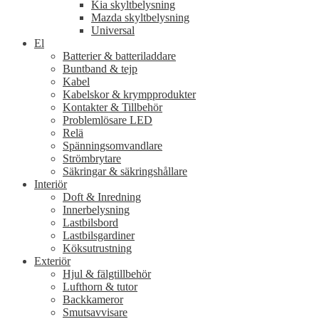
Kia skyltbelysning
Mazda skyltbelysning
Universal
El
Batterier & batteriladdare
Buntband & tejp
Kabel
Kabelskor & krympprodukter
Kontakter & Tillbehör
Problemlösare LED
Relä
Spänningsomvandlare
Strömbrytare
Säkringar & säkringshållare
Interiör
Doft & Inredning
Innerbelysning
Lastbilsbord
Lastbilsgardiner
Köksutrustning
Exteriör
Hjul & fälgtillbehör
Lufthorn & tutor
Backkameror
Smutsavvisare