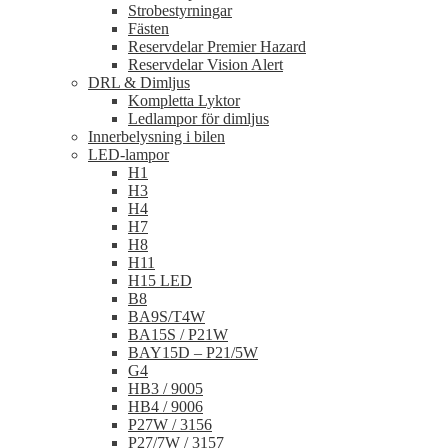
Strobestyrningar
Fästen
Reservdelar Premier Hazard
Reservdelar Vision Alert
DRL & Dimljus
Kompletta Lyktor
Ledlampor för dimljus
Innerbelysning i bilen
LED-lampor
H1
H3
H4
H7
H8
H11
H15 LED
B8
BA9S/T4W
BA15S / P21W
BAY15D – P21/5W
G4
HB3 / 9005
HB4 / 9006
P27W / 3156
P27/7W / 3157