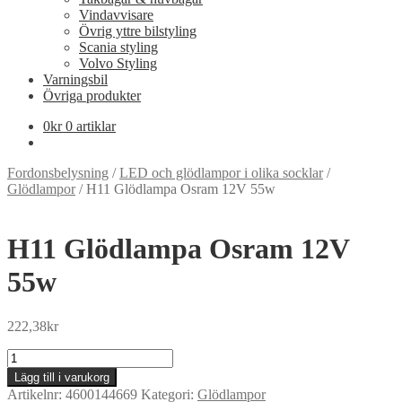
Vindavvisare
Övrig yttre bilstyling
Scania styling
Volvo Styling
Varningsbil
Övriga produkter
0
kr
0 artiklar
Fordonsbelysning
/
LED och glödlampor i olika socklar
/
Glödlampor
/
H11 Glödlampa Osram 12V 55w
H11 Glödlampa Osram 12V
55w
222,38
kr
H11
Glödlampa
Lägg till i varukorg
Osram
Artikelnr:
4600144669
Kategori:
Glödlampor