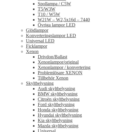
Spollampa / C5W
T5/W3W
T10 / W5W
W21W – W2,5x16d – 7440
Övriga lampor LED
Glödlampor
Konverteringslampor LED
Universal LED
Ficklampor
Xenon
Drivdon/Ballast
Xenonlampor/original
Xenonlampor / konvertering
Problemlösare XENON
Tillbehör Xenon
Skyltbelysning
Audi skyltbelysning
BMW skyltbelysning
Citroën skyltbelysning
Ford skyltbelysning
Honda skyltbelysning
Hyundai skyltbelysning
Kia skyltbelysning
Mazda skyltbelysning
Universal