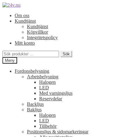
Hoppa
Hoppa
till
till
Om oss
navigering
innehåll
Kundtjänst
Kundtjänst
Köpvillkor
Integritetspolicy
Mitt konto
Sök
Sök
efter:
Meny
Fordonsbelysning
Arbetsbelysning
Halogen
LED
Med varningsljus
Reservdelar
Backljus
Bakljus
Halogen
LED
Tillbehör
Positionsljus & sidomarkeringar