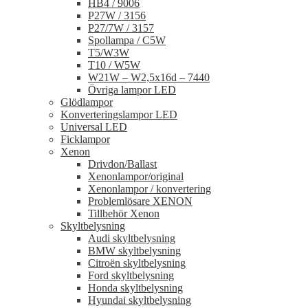
HB4 / 9006
P27W / 3156
P27/7W / 3157
Spollampa / C5W
T5/W3W
T10 / W5W
W21W – W2,5x16d – 7440
Övriga lampor LED
Glödlampor
Konverteringslampor LED
Universal LED
Ficklampor
Xenon
Drivdon/Ballast
Xenonlampor/original
Xenonlampor / konvertering
Problemlösare XENON
Tillbehör Xenon
Skyltbelysning
Audi skyltbelysning
BMW skyltbelysning
Citroën skyltbelysning
Ford skyltbelysning
Honda skyltbelysning
Hyundai skyltbelysning