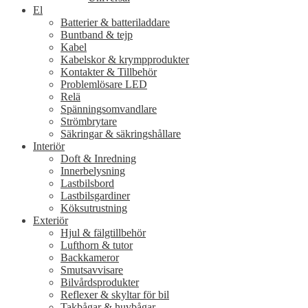
El
Batterier & batteriladdare
Buntband & tejp
Kabel
Kabelskor & krympprodukter
Kontakter & Tillbehör
Problemlösare LED
Relä
Spänningsomvandlare
Strömbrytare
Säkringar & säkringshållare
Interiör
Doft & Inredning
Innerbelysning
Lastbilsbord
Lastbilsgardiner
Köksutrustning
Exteriör
Hjul & fälgtillbehör
Lufthorn & tutor
Backkameror
Smutsavvisare
Bilvårdsprodukter
Reflexer & skyltar för bil
Takbågar & huvbågar