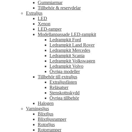
Gummiarmar
Tillbehör & reservdelar
Extraljus
LED
Xenon
LED-ramper
Modellanpassade LED-rampkit
Ledrampkit Ford
Ledrampkit Land Rover
Ledrampkit Mercedes
Ledrampkit Scania
Ledrampkit Volkswagen
Ledrampkit Volvo
Övriga modeller
Tillbehör till extraljus
Extraljusfästen
Reläsatser
Stenskottsskydd
Övriga tillbehör
Halogen
Varningsljus
Blixtljus
Blixtljusramper
Rotorljus
Rotorramper