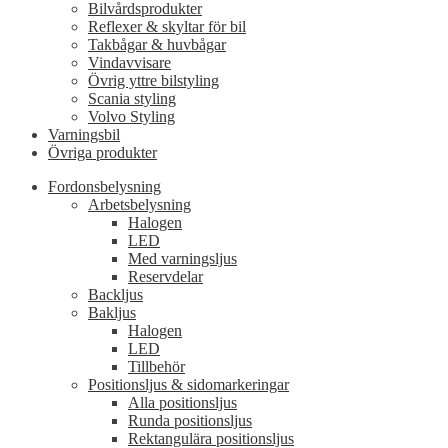
Bilvårdsprodukter
Reflexer & skyltar för bil
Takbågar & huvbågar
Vindavvisare
Övrig yttre bilstyling
Scania styling
Volvo Styling
Varningsbil
Övriga produkter
Fordonsbelysning
Arbetsbelysning
Halogen
LED
Med varningsljus
Reservdelar
Backljus
Bakljus
Halogen
LED
Tillbehör
Positionsljus & sidomarkeringar
Alla positionsljus
Runda positionsljus
Rektangulära positionsljus