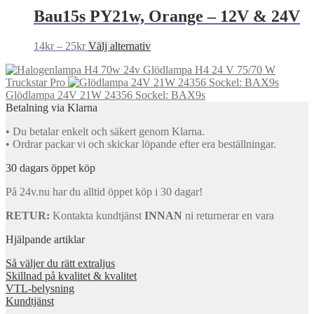
alternativen
through
har
Bau15s PY21w, Orange – 12V & 24V
kan
16kr
flera
väljas
varianter.
på
Price
Den
14
kr
–
25
kr
Välj alternativ
De
produktsidan
range:
här
olika
Glödlampa H4 24 V 75/70 W
14kr
produkten
alternativen
Truckstar Pro
through
har
kan
Glödlampa 24V 21W 24356 Sockel: BAX9s
25kr
flera
väljas
Betalning via Klarna
varianter.
på
De
produktsidan
• Du betalar enkelt och säkert genom Klarna.
olika
• Ordrar packar vi och skickar löpande efter era beställningar.
alternativen
kan
30 dagars öppet köp
väljas
på
På 24v.nu har du alltid öppet köp i 30 dagar!
produktsidan
RETUR:
Kontakta kundtjänst
INNAN
ni returnerar en vara
Hjälpande artiklar
Så väljer du rätt extraljus
Skillnad på kvalitet & kvalitet
VTL-belysning
Kundtjänst