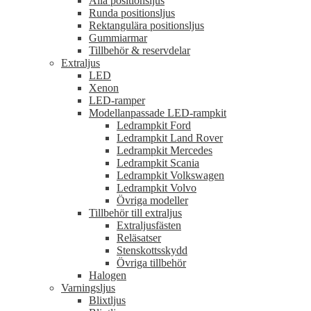
Alla positionsljus
Runda positionsljus
Rektangulära positionsljus
Gummiarmar
Tillbehör & reservdelar
Extraljus
LED
Xenon
LED-ramper
Modellanpassade LED-rampkit
Ledrampkit Ford
Ledrampkit Land Rover
Ledrampkit Mercedes
Ledrampkit Scania
Ledrampkit Volkswagen
Ledrampkit Volvo
Övriga modeller
Tillbehör till extraljus
Extraljusfästen
Reläsatser
Stenskottsskydd
Övriga tillbehör
Halogen
Varningsljus
Blixtljus