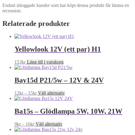
Endast inloggade kunder som har köpt denna produkt får lämna en
recension.
Relaterade produkter
Yellowlook 12V (ett par) H1
153
kr
Lägg till i varukorg
Bay15d P21/5w – 12V & 24V
Price
Den
12
kr
–
15
kr
Välj alternativ
range:
här
12kr
produkten
through
har
Ba15s – Glödlampa 5W, 10W, 21W
15kr
flera
varianter.
Price
Den
9
kr
–
16
kr
Välj alternativ
De
range:
här
olika
9kr
produkten