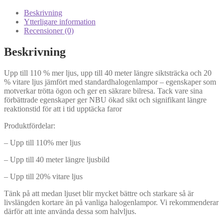
12V
55w
Beskrivning
mängd
Ytterligare information
Recensioner (0)
Beskrivning
Upp till 110 % mer ljus, upp till 40 meter längre siktsträcka och 20
% vitare ljus jämfört med standardhalogenlampor – egenskaper som
motverkar trötta ögon och ger en säkrare bilresa. Tack vare sina
förbättrade egenskaper ger NBU ökad sikt och signifikant längre
reaktionstid för att i tid upptäcka faror
Produktfördelar:
– Upp till 110% mer ljus
– Upp till 40 meter längre ljusbild
– Upp till 20% vitare ljus
Tänk på att medan ljuset blir mycket bättre och starkare så är
livslängden kortare än på vanliga halogenlampor. Vi rekommenderar
därför att inte använda dessa som halvljus.