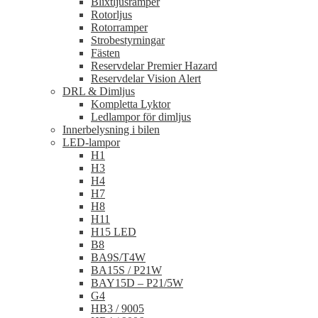
Blixtljusramper
Rotorljus
Rotorramper
Strobestyrningar
Fästen
Reservdelar Premier Hazard
Reservdelar Vision Alert
DRL & Dimljus
Kompletta Lyktor
Ledlampor för dimljus
Innerbelysning i bilen
LED-lampor
H1
H3
H4
H7
H8
H11
H15 LED
B8
BA9S/T4W
BA15S / P21W
BAY15D – P21/5W
G4
HB3 / 9005