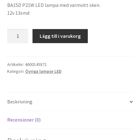
BA15D P21W LED lampa med varmvitt sken.
12v 13smd
BA15D/P21W
Lägg till i varukorg
Varmvit
12v
13smd
mängd
Artikelnr:
4600145871
Kategori:
Övriga lampor LED
Beskrivning
Recensioner (0)