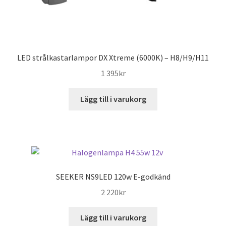
LED strålkastarlampor DX Xtreme (6000K) – H8/H9/H11
1 395
kr
Lägg till i varukorg
SEEKER NS9LED 120w E-godkänd
2 220
kr
Lägg till i varukorg