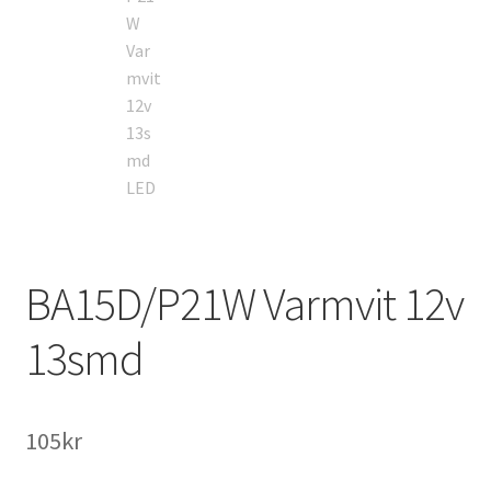
Övriga produkter
BA15D/P21W Varmvit 12v
13smd
105
kr