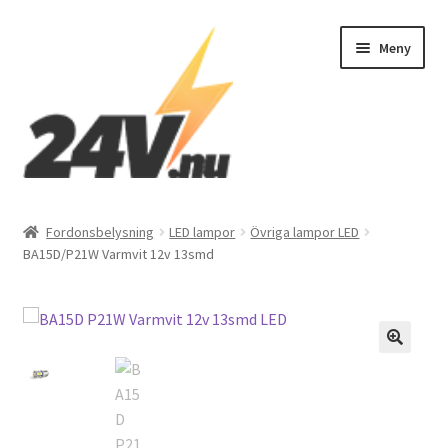
Hoppa
Hoppa
Meny
till
till
navigering
innehåll
Expand
Fordonsbelysning
underm
Fordonsbelysning
LED lampor
Övriga lampor LED
Expand
BA15D/P21W Varmvit 12v 13smd
El
underm
Expand
Interiör
underm
Expand
Exteriör
🔍
underm
Varningsbil