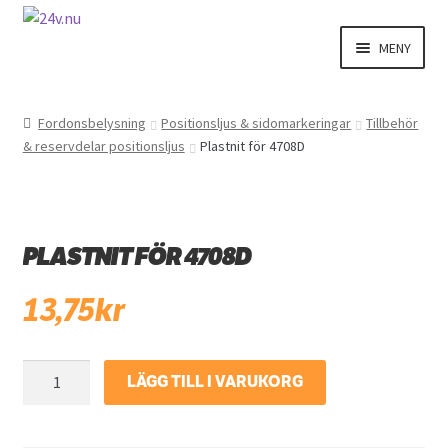
Hoppa
Hoppa
MENY
till
till
navigering
innehåll
Fordonsbelysning
Fordonsbelysning
Positionsljus & sidomarkeringar
Tillbehör
& reservdelar positionsljus
Plastnit för 4708D
El
Interiör
PLASTNIT FÖR 4708D
Exteriör
13,75
kr
Varningsbil
Övriga produkter
Plastnit
LÄGG TILL I VARUKORG
för
4708D
mängd