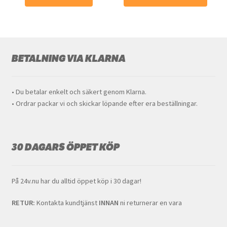
här
produkten
har
flera
BETALNING VIA KLARNA
varianter.
De
olika
• Du betalar enkelt och säkert genom Klarna.
alternativen
• Ordrar packar vi och skickar löpande efter era beställningar.
kan
väljas
på
produktsidan
30 DAGARS ÖPPET KÖP
På 24v.nu har du alltid öppet köp i 30 dagar!
RETUR:
Kontakta kundtjänst
INNAN
ni returnerar en vara