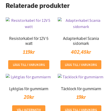
Relaterade produkter
Resistorkabel för 12V 5
Adapterkabel Scania
watt
sidomark
119
kr
402,45
kr
LÄGG TILL I VARUKORG
LÄGG TILL I VARUKORG
Lyktglas för gummiarm
Täcklock för gummiarm
20
kr
19
kr
Den
VÄLJ ALTERNATIV
LÄGG TILL I VARUKORG