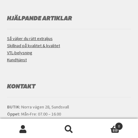
HJÄLPANDE ARTIKLAR
Så väljer du rätt extraljus
Skillnad på kvalitet & kvalitet
VTL-belysning
Kundtjänst
KONTAKT
BUTIK:
Norra vägen 28, Sundsvall
Öppet:
Mån-Fre: 07.00 – 16.00
0
Kontakt:
Chatt eller 060-12 24 30
Sök
SÖK
Mail:
kundtjanst@24v.nu