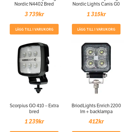
Nordic N4402 Bred
Nordic Lights Canis G0
3 739
kr
1 315
kr
LÄGG TILL I VARUKORG
LÄGG TILL I VARUKORG
Scorpius GO 410 – Extra
BriodLights Enrich 2200
bred
lm + backlampa
1 239
kr
412
kr