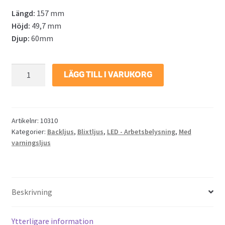
Längd:
157 mm
Höjd:
49,7 mm
Djup:
60mm
Backljus/Arbetsljus
LÄGG TILL I VARUKORG
Slim
m.
inbyggt
blixtljus
Artikelnr:
10310
Kategorier:
Backljus
,
Blixtljus
,
LED - Arbetsbelysning
,
Med
mängd
varningsljus
Beskrivning
Ytterligare information