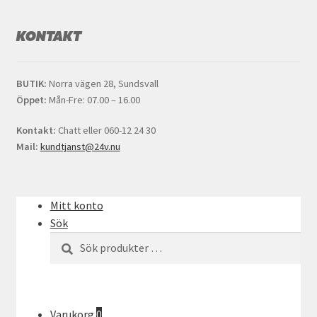
KONTAKT
BUTIK:
Norra vägen 28, Sundsvall
Öppet:
Mån-Fre: 07.00 – 16.00
Kontakt:
Chatt eller 060-12 24 30
Mail:
kundtjanst@24v.nu
Mitt konto
Sök
Sök
SÖK
efter:
Varukorg
0