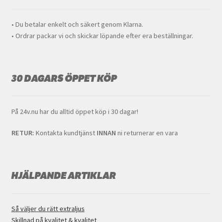
kan
väljas
• Du betalar enkelt och säkert genom Klarna.
på
• Ordrar packar vi och skickar löpande efter era beställningar.
produkt
30 DAGARS ÖPPET KÖP
På 24v.nu har du alltid öppet köp i 30 dagar!
RETUR:
Kontakta kundtjänst
INNAN
ni returnerar en vara
HJÄLPANDE ARTIKLAR
Så väljer du rätt extraljus
Skillnad på kvalitet & kvalitet