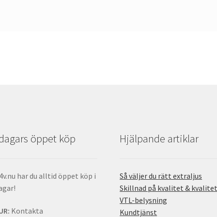
dagars öppet köp
Hjälpande artiklar
4v.nu har du alltid öppet köp i
Så väljer du rätt extraljus
agar!
Skillnad på kvalitet & kvalite
VTL-belysning
UR:
Kontakta
Kundtjänst