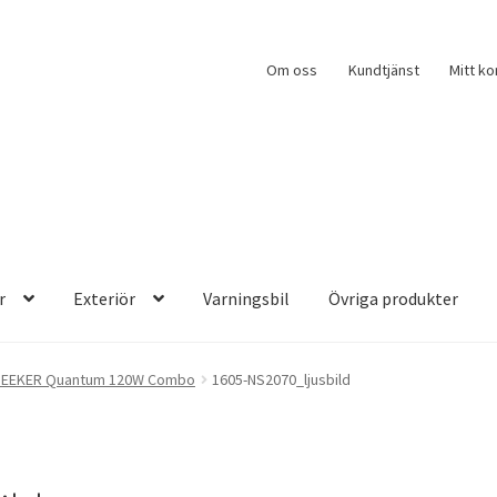
Om oss
Kundtjänst
Mitt ko
r
Exteriör
Varningsbil
Övriga produkter
SEEKER Quantum 120W Combo
1605-NS2070_ljusbild