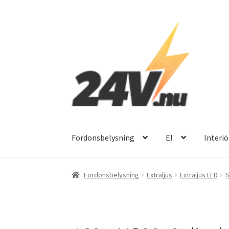
Hoppa
Hoppa
till
till
navigering
innehåll
Fordonsbelysning
El
Interiö
Fordonsbelysning
Extraljus
Extraljus LED