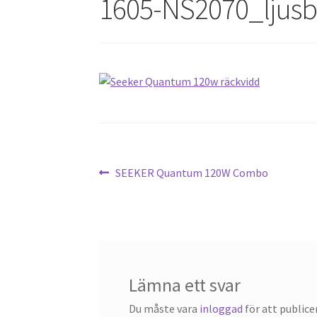
1605-NS2070_ljusb
Inläggsnavigering
Föregående
SEEKER Quantum 120W Combo
inlägg:
Lämna ett svar
Du måste vara
inloggad
för att public