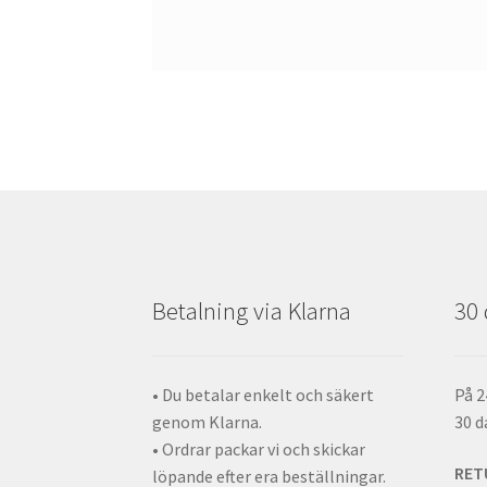
Betalning via Klarna
30 
• Du betalar enkelt och säkert
På 2
genom Klarna.
30 d
• Ordrar packar vi och skickar
RET
löpande efter era beställningar.