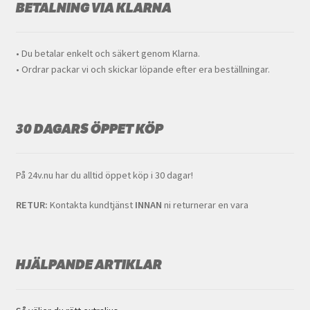
BETALNING VIA KLARNA
• Du betalar enkelt och säkert genom Klarna.
• Ordrar packar vi och skickar löpande efter era beställningar.
30 DAGARS ÖPPET KÖP
På 24v.nu har du alltid öppet köp i 30 dagar!
RETUR:
Kontakta kundtjänst
INNAN
ni returnerar en vara
HJÄLPANDE ARTIKLAR