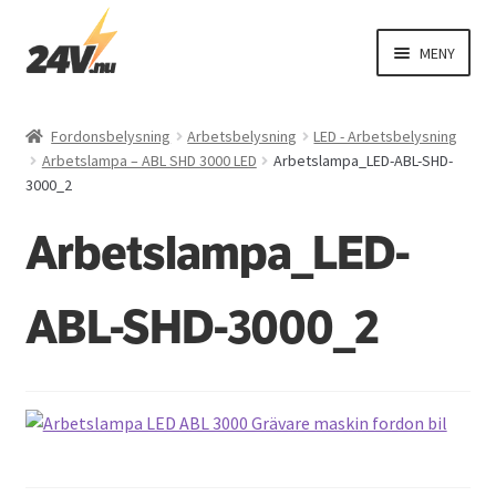
Hoppa
Hoppa
MENY
till
till
navigering
innehåll
EXPAND
Fordonsbelysning
UNDER
Fordonsbelysning
Arbetsbelysning
LED - Arbetsbelysning
EXPAND
Arbetslampa – ABL SHD 3000 LED
Arbetslampa_LED-ABL-SHD-
El
3000_2
UNDER
EXPAND
Interiör
Arbetslampa_LED-
UNDER
EXPAND
Exteriör
UNDER
ABL-SHD-3000_2
Varningsbil
Övriga produkter