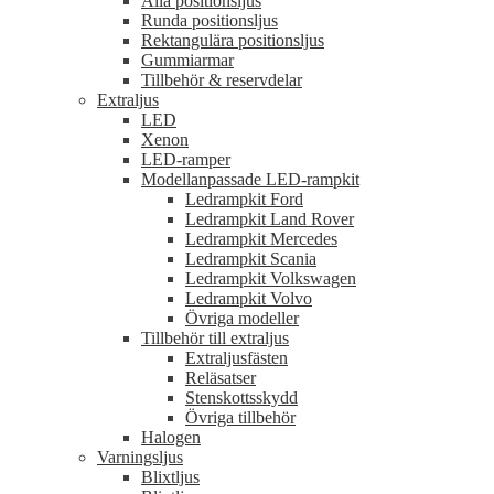
Alla positionsljus
Runda positionsljus
Rektangulära positionsljus
Gummiarmar
Tillbehör & reservdelar
Extraljus
LED
Xenon
LED-ramper
Modellanpassade LED-rampkit
Ledrampkit Ford
Ledrampkit Land Rover
Ledrampkit Mercedes
Ledrampkit Scania
Ledrampkit Volkswagen
Ledrampkit Volvo
Övriga modeller
Tillbehör till extraljus
Extraljusfästen
Reläsatser
Stenskottsskydd
Övriga tillbehör
Halogen
Varningsljus
Blixtljus