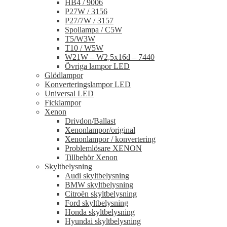
HB4 / 9006
P27W / 3156
P27/7W / 3157
Spollampa / C5W
T5/W3W
T10 / W5W
W21W – W2,5x16d – 7440
Övriga lampor LED
Glödlampor
Konverteringslampor LED
Universal LED
Ficklampor
Xenon
Drivdon/Ballast
Xenonlampor/original
Xenonlampor / konvertering
Problemlösare XENON
Tillbehör Xenon
Skyltbelysning
Audi skyltbelysning
BMW skyltbelysning
Citroën skyltbelysning
Ford skyltbelysning
Honda skyltbelysning
Hyundai skyltbelysning