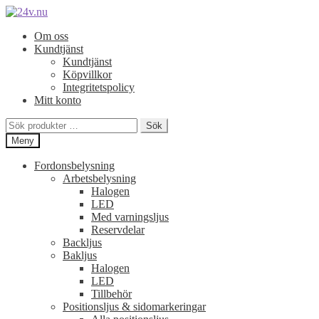
Hoppa
Hoppa
till
till
Om oss
navigering
innehåll
Kundtjänst
Kundtjänst
Köpvillkor
Integritetspolicy
Mitt konto
Sök
Sök
efter:
Meny
Fordonsbelysning
Arbetsbelysning
Halogen
LED
Med varningsljus
Reservdelar
Backljus
Bakljus
Halogen
LED
Tillbehör
Positionsljus & sidomarkeringar