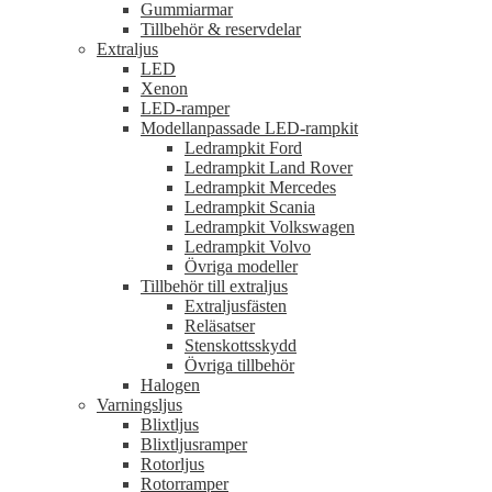
Gummiarmar
Tillbehör & reservdelar
Extraljus
LED
Xenon
LED-ramper
Modellanpassade LED-rampkit
Ledrampkit Ford
Ledrampkit Land Rover
Ledrampkit Mercedes
Ledrampkit Scania
Ledrampkit Volkswagen
Ledrampkit Volvo
Övriga modeller
Tillbehör till extraljus
Extraljusfästen
Reläsatser
Stenskottsskydd
Övriga tillbehör
Halogen
Varningsljus
Blixtljus
Blixtljusramper
Rotorljus
Rotorramper