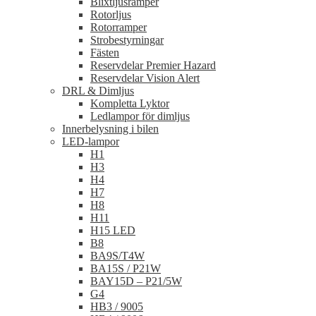
Blixtljusramper
Rotorljus
Rotorramper
Strobestyrningar
Fästen
Reservdelar Premier Hazard
Reservdelar Vision Alert
DRL & Dimljus
Kompletta Lyktor
Ledlampor för dimljus
Innerbelysning i bilen
LED-lampor
H1
H3
H4
H7
H8
H11
H15 LED
B8
BA9S/T4W
BA15S / P21W
BAY15D – P21/5W
G4
HB3 / 9005