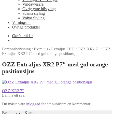
Vindavvisare
Övrig yttre bilstyling
Scania styling
Volvo Styling
Varningsbil
Övriga produkter
0
kr
0 artiklar
Fordonsbelysning
/
Extraljus
/
Extraljus LED
/
OZZ XR2 7″
/
OZZ
Extraljus XR2 P7″ med gul orange positionsljus
OZZ Extraljus XR2 P7″ med gul orange
positionsljus
Inläggsnavigering
Föregående
OZZ XR2 7″
inlägg:
Lämna ett svar
Du måste vara
inloggad
för att publicera en kommentar.
Betalning via Klarna