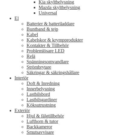
Kia skyltbelysning
Mazda skyltbelysning
Universal
El
Batterier & batteriladdare
Buntband & tejp
Kabel
Kabelskor & krympprodukter
Kontakter & Tillbehör
Problemlösare LED
Relä
Spänningsomvandlare
Strömbrytare
Säkringar & säkringshållare
Interiör
Doft & Inredning
Innerbelysning
Lastbilsbord
Lastbilsgardiner
Köksutrustning
Exteriör
Hjul & fälgtillbehör
Lufthorn & tutor
Backkameror
Smutsavvisare