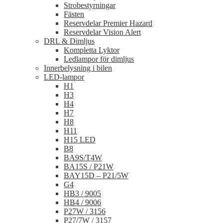
Strobestyrningar
Fästen
Reservdelar Premier Hazard
Reservdelar Vision Alert
DRL & Dimljus
Kompletta Lyktor
Ledlampor för dimljus
Innerbelysning i bilen
LED-lampor
H1
H3
H4
H7
H8
H11
H15 LED
B8
BA9S/T4W
BA15S / P21W
BAY15D – P21/5W
G4
HB3 / 9005
HB4 / 9006
P27W / 3156
P27/7W / 3157