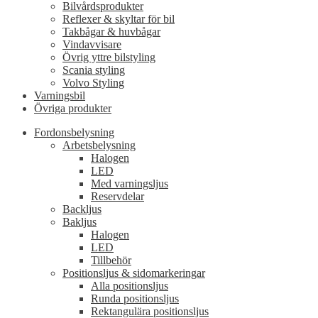
Bilvårdsprodukter
Reflexer & skyltar för bil
Takbågar & huvbågar
Vindavvisare
Övrig yttre bilstyling
Scania styling
Volvo Styling
Varningsbil
Övriga produkter
Fordonsbelysning
Arbetsbelysning
Halogen
LED
Med varningsljus
Reservdelar
Backljus
Bakljus
Halogen
LED
Tillbehör
Positionsljus & sidomarkeringar
Alla positionsljus
Runda positionsljus
Rektangulära positionsljus