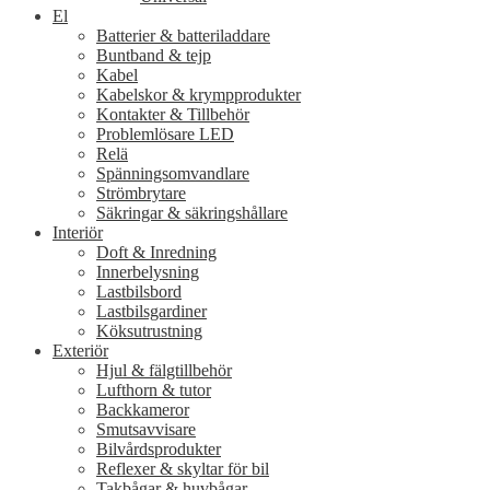
El
Batterier & batteriladdare
Buntband & tejp
Kabel
Kabelskor & krympprodukter
Kontakter & Tillbehör
Problemlösare LED
Relä
Spänningsomvandlare
Strömbrytare
Säkringar & säkringshållare
Interiör
Doft & Inredning
Innerbelysning
Lastbilsbord
Lastbilsgardiner
Köksutrustning
Exteriör
Hjul & fälgtillbehör
Lufthorn & tutor
Backkameror
Smutsavvisare
Bilvårdsprodukter
Reflexer & skyltar för bil
Takbågar & huvbågar