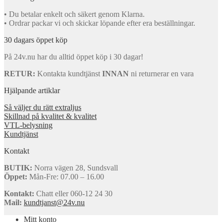
• Du betalar enkelt och säkert genom Klarna.
• Ordrar packar vi och skickar löpande efter era beställningar.
30 dagars öppet köp
På 24v.nu har du alltid öppet köp i 30 dagar!
RETUR:
Kontakta kundtjänst
INNAN
ni returnerar en vara
Hjälpande artiklar
Så väljer du rätt extraljus
Skillnad på kvalitet & kvalitet
VTL-belysning
Kundtjänst
Kontakt
BUTIK:
Norra vägen 28, Sundsvall
Öppet:
Mån-Fre: 07.00 – 16.00
Kontakt:
Chatt eller 060-12 24 30
Mail:
kundtjanst@24v.nu
Mitt konto