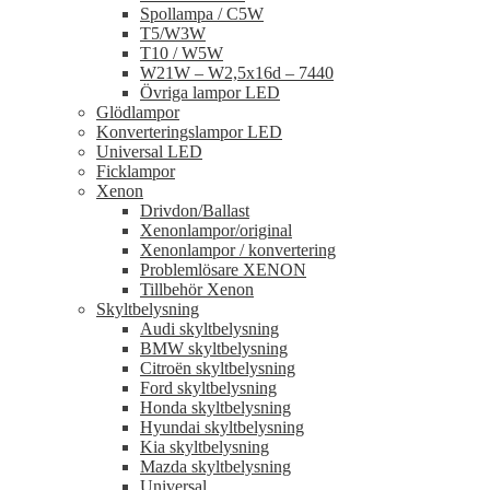
Spollampa / C5W
T5/W3W
T10 / W5W
W21W – W2,5x16d – 7440
Övriga lampor LED
Glödlampor
Konverteringslampor LED
Universal LED
Ficklampor
Xenon
Drivdon/Ballast
Xenonlampor/original
Xenonlampor / konvertering
Problemlösare XENON
Tillbehör Xenon
Skyltbelysning
Audi skyltbelysning
BMW skyltbelysning
Citroën skyltbelysning
Ford skyltbelysning
Honda skyltbelysning
Hyundai skyltbelysning
Kia skyltbelysning
Mazda skyltbelysning
Universal