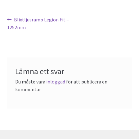
Föregående
Blixtljusramp Legion Fit –
Inläggsnavigering
inlägg:
1252mm
Lämna ett svar
Du måste vara
inloggad
för att publicera en
kommentar.