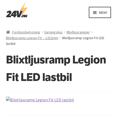
Hoppa
Hoppa
MENY
till
till
navigering
innehåll
EXPAND
Fordonsbelysning
UNDER
Fordonsbelysning
Varningsljus
Blixtljusramper
EXPAND
Blixtljusramp Legion Fit – 1252mm
Blixtljusramp Legion Fit LED
El
lastbil
UNDER
EXPAND
Interiör
Blixtljusramp Legion
UNDER
EXPAND
Exteriör
UNDER
Fit LED lastbil
Varningsbil
Övriga produkter