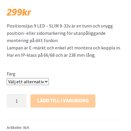
299
kr
Positionsljus 9 LED – SLIM 9-32v är en tunn och snygg
position- eller sidomarkering för utanpåliggande
montering på ditt fordon.
Lampan är E-märkt och enkel att montera och koppla in.
Har en IP-klass på 66/68 och är 238 mm lång.
Färg
Positionsljus
LÄGG TILL I VARUKORG
9
LED
-
SLIM
Artikelnr:
N/A