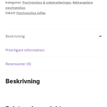
Kategorier:
Positionsljus & sidomarkeringar
,
Rektangulära
mängd
positionsljus
Etikett:
Positionsljus reflex
Beskrivning
Ytterligare information
Recensioner (0)
Beskrivning