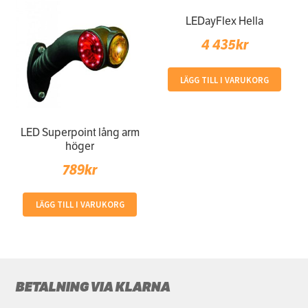
har
999kr
flera
LEDayFlex Hella
variante
4 435
kr
De
olika
LÄGG TILL I VARUKORG
alterna
kan
väljas
LED Superpoint lång arm
på
höger
produkt
789
kr
LÄGG TILL I VARUKORG
BETALNING VIA KLARNA