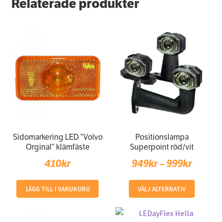
Relaterade produkter
Sidomarkering LED ”Volvo
Positionslampa
Orginal” klämfäste
Superpoint röd/vit
Price
410
kr
949
kr
–
999
kr
range:
Den
LÄGG TILL I VARUKORG
VÄLJ ALTERNATIV
949kr
här
throug
produk