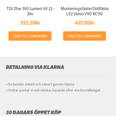
T15 25w 350 Lumen Vit 12-
Monteringsfäste/Grillfäste
24v
L52 Volvo V90 XC90
151,20
kr
437,50
kr
LÄGG TILL I VARUKORG
LÄGG TILL I VARUKORG
BETALNING VIA KLARNA
• Du betalar enkelt och säkert genom Klarna.
• Ordrar packar vi och skickar löpande efter era beställningar.
30 DAGARS ÖPPET KÖP