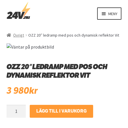
Hoppa
Hoppa
MENY
till
till
navigering
innehåll
EXPAND
Fordonsbelysning
UNDER
Övrigt
OZZ 20″ ledramp med pos och dynamisk reflektor Vit
EXPAND
El
UNDER
EXPAND
Interiör
UNDER
OZZ 20″ LEDRAMP MED POS OCH
EXPAND
Exteriör
DYNAMISK REFLEKTOR VIT
UNDER
3 980
kr
Varningsbil
Övriga produkter
OZZ
LÄGG TILL I VARUKORG
20"
ledramp