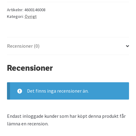
med
pos
Artikelnr:
4600146008
Kategori:
Övrigt
och
dynamisk
reflektor
Vit
Recensioner (0)
mängd
Recensioner
Det finns inga recensioner än.
Endast inloggade kunder som har köpt denna produkt får
lämna en recension.