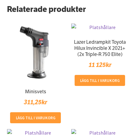
Relaterade produkter
Lazer Ledrampkit Toyota
Hilux Invincible X 2021+
(2x Triple-R 750 Elite)
11 125
kr
LÄGG TILL I VARUKORG
Minisvets
311,25
kr
LÄGG TILL I VARUKORG